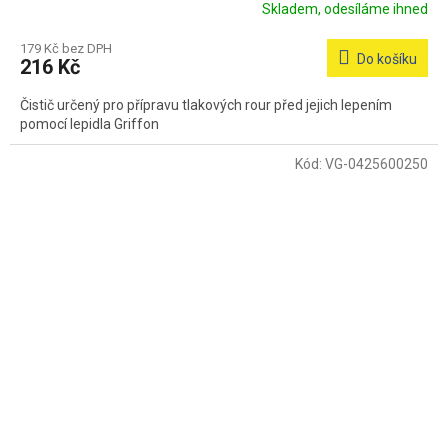
Skladem, odesíláme ihned
179 Kč bez DPH
Do košíku
216 Kč
Čistič určený pro přípravu tlakových rour před jejich lepením
pomocí lepidla Griffon
Kód:
VG-0425600250