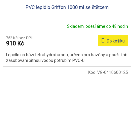
PVC lepidlo Griffon 1000 ml se štětcem
Skladem, odesíláme do 48 hodin
752 Kč bez DPH
Do košíku
910 Kč
Lepidlo na bázi tetrahydrofuranu, určeno pro bazény a použití při
zásobování pitnou vodou potrubím PVC-U
Kód:
VG-0410600125