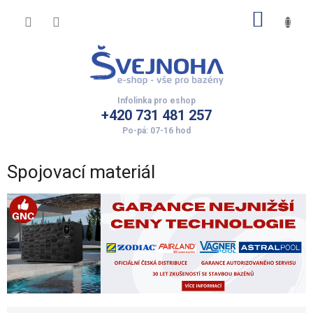
Přejít
NÁKUP
na
obsah
KOŠÍK
+420 731 481 257
Spojovací materiál