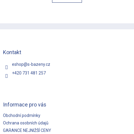
á
k
o
d
v
a
á
c
n
í
Z
í
p
á
r
p
v
a
k
t
Kontakt
y
í
v
eshop
@
s-bazeny.cz
ý
p
+420 731 481 257
i
s
u
Informace pro vás
Obchodní podmínky
Ochrana osobních údajů
GARANCE NEJNIŽŠÍ CENY