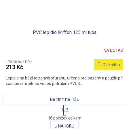
PVC lepidlo Griffon 125 ml tuba
NA DOTAZ
176 Kč bez DPH
Do košíku
213 Kč
Lepidlo na bázi tetrahydrofuranu, určeno pro bazény a použití při
zásobování pitnou vodou potrubím PVC-U
NAČÍST DALŠÍ 4
S
1
2
t
O
r
16
položek celkem
v
á
l
NAHORU
n