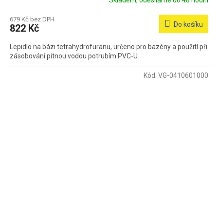
Skladem, odesíláme do 48 hodin
679 Kč bez DPH
Do košíku
822 Kč
Lepidlo na bázi tetrahydrofuranu, určeno pro bazény a použití při
zásobování pitnou vodou potrubím PVC-U
Kód:
VG-0410601000