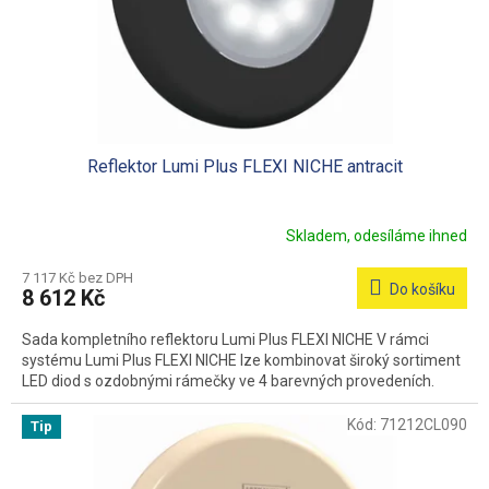
d
u
k
t
ů
Reflektor Lumi Plus FLEXI NICHE antracit
Skladem, odesíláme ihned
7 117 Kč bez DPH
Do košíku
8 612 Kč
Sada kompletního reflektoru Lumi Plus FLEXI NICHE V rámci
systému Lumi Plus FLEXI NICHE lze kombinovat široký sortiment
LED diod s ozdobnými rámečky ve 4 barevných provedeních.
Kód:
71212CL090
Tip