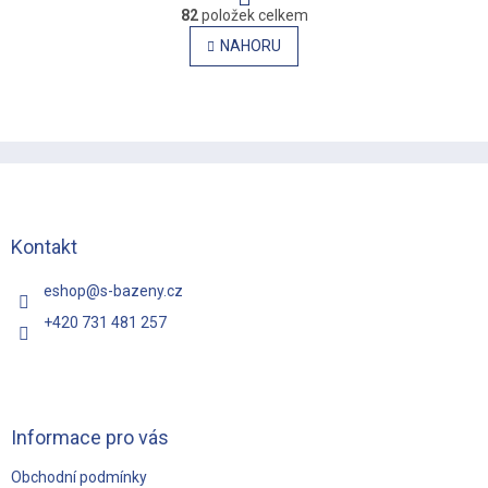
O
r
82
položek celkem
v
á
l
NAHORU
n
á
k
o
d
v
a
á
c
n
í
Z
í
p
á
r
p
v
a
k
t
Kontakt
y
í
v
eshop
@
s-bazeny.cz
ý
p
+420 731 481 257
i
s
u
Informace pro vás
Obchodní podmínky