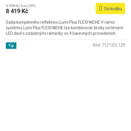
6 958 Kč bez DPH
Do košíku
8 419 Kč
Sada kompletního reflektoru Lumi Plus FLEXI NICHE V rámci
systému Lumi Plus FLEXI NICHE lze kombinovat široký sortiment
LED diod s ozdobnými rámečky ve 4 barevných provedeních.
Kód:
71212CL129
Tip