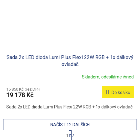
Sada 2x LED dioda Lumi Plus Flexi 22W RGB + 1x dálkový
ovladač
Skladem, odesíláme ihned
15 850 Kč bez DPH
Do košíku
19 178 Kč
Sada 2x LED dioda Lumi Plus Flexi 22W RGB + 1x dálkový ovladač
NAČÍST 12 DALŠÍCH
S
1
7
t