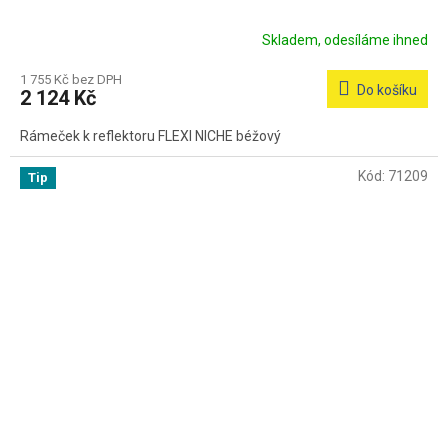
Skladem, odesíláme ihned
1 755 Kč bez DPH
Do košíku
2 124 Kč
Rámeček k reflektoru FLEXI NICHE béžový
Kód:
71209
Tip