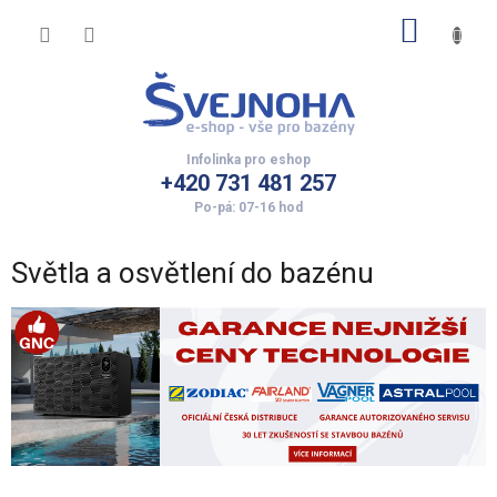
Přejít
NÁKUP
na
obsah
KOŠÍK
+420 731 481 257
Světla a osvětlení do bazénu