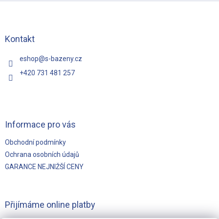
p
á
r
p
v
a
k
t
Kontakt
y
í
v
eshop
@
s-bazeny.cz
ý
p
+420 731 481 257
i
s
u
Informace pro vás
Obchodní podmínky
Ochrana osobních údajů
GARANCE NEJNIŽŠÍ CENY
Přijímáme online platby