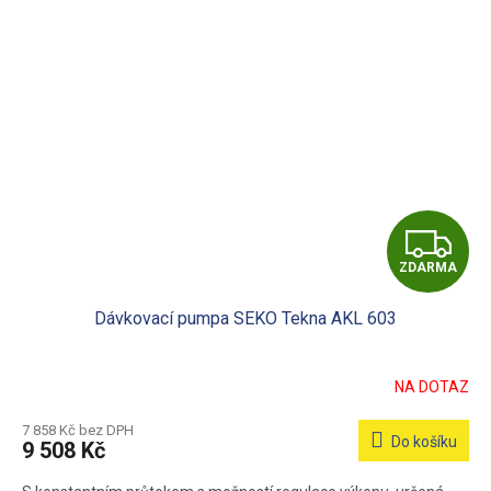
Z
ZDARMA
D
Dávkovací pumpa SEKO Tekna AKL 603
A
R
NA DOTAZ
M
7 858 Kč bez DPH
Do košíku
9 508 Kč
A