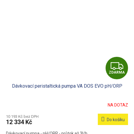
Z
ZDARMA
D
Dávkovací peristaltická pumpa VA DOS EVO pH/ORP
A
R
NA DOTAZ
M
10 193 Kč bez DPH
Do košíku
12 334 Kč
A
Dávkovací pumpa - pH/ORP - průtok až 3l/h