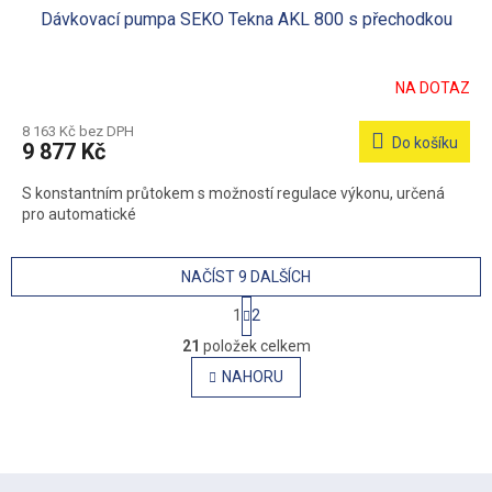
Dávkovací pumpa SEKO Tekna AKL 800 s přechodkou
A
R
NA DOTAZ
M
8 163 Kč bez DPH
Do košíku
9 877 Kč
A
S konstantním průtokem s možností regulace výkonu, určená
pro automatické
NAČÍST 9 DALŠÍCH
S
1
2
t
O
r
21
položek celkem
v
á
l
NAHORU
n
á
k
o
d
v
a
á
c
n
í
Z
í