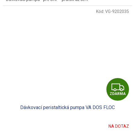
Kód:
VG-9202035
Z
ZDARMA
D
Dávkovací peristaltická pumpa VA DOS FLOC
A
R
NA DOTAZ