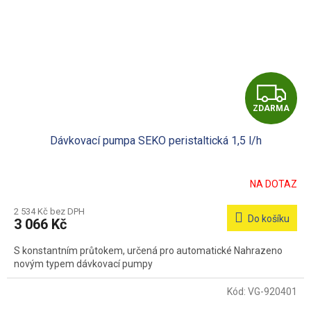
Z
ZDARMA
D
Dávkovací pumpa SEKO peristaltická 1,5 l/h
A
R
NA DOTAZ
M
2 534 Kč bez DPH
Do košíku
3 066 Kč
A
S konstantním průtokem, určená pro automatické Nahrazeno
novým typem dávkovací pumpy
Kód:
VG-920401