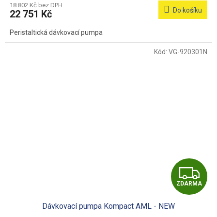
M
18 802 Kč bez DPH
Do košíku
22 751 Kč
A
Peristaltická dávkovací pumpa
Kód:
VG-920301N
Z
ZDARMA
D
Dávkovací pumpa Kompact AML - NEW
A