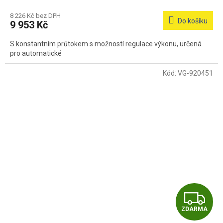
M
8 226 Kč bez DPH
Do košíku
9 953 Kč
A
S konstantním průtokem s možností regulace výkonu, určená
pro automatické
Kód:
VG-920451
Z
ZDARMA
D