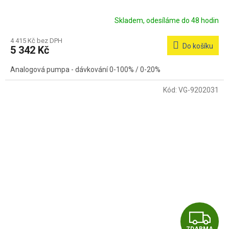
R
Skladem, odesíláme do 48 hodin
M
4 415 Kč bez DPH
Do košíku
5 342 Kč
A
Analogová pumpa - dávkování 0-100% / 0-20%
Kód:
VG-9202031
Z
ZDARMA