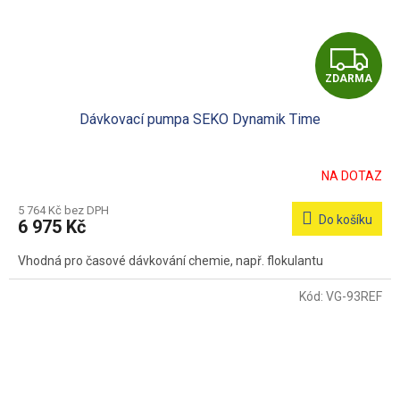
Z
ZDARMA
D
Dávkovací pumpa SEKO Dynamik Time
A
R
NA DOTAZ
M
5 764 Kč bez DPH
Do košíku
6 975 Kč
A
Vhodná pro časové dávkování chemie, např. flokulantu
Kód:
VG-93REF