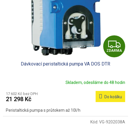
Z
ZDARMA
D
Dávkovací peristaltická pumpa VA DOS DTR
A
R
Skladem, odesíláme do 48 hodin
M
17 602 Kč bez DPH
Do košíku
21 298 Kč
A
Peristaltická pumpa s průtokem až 10l/h
Kód:
VG-9202038A