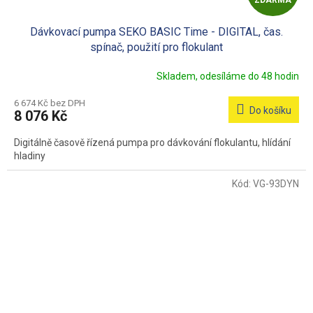
D
Dávkovací pumpa SEKO BASIC Time - DIGITAL, čas.
A
spínač, použití pro flokulant
R
Skladem, odesíláme do 48 hodin
M
6 674 Kč bez DPH
Do košíku
8 076 Kč
A
Digitálně časově řízená pumpa pro dávkování flokulantu, hlídání
hladiny
Kód:
VG-93DYN