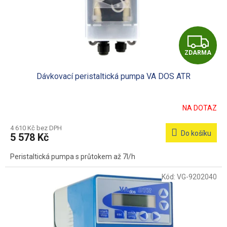
Z
ZDARMA
D
Dávkovací peristaltická pumpa VA DOS ATR
A
R
NA DOTAZ
M
4 610 Kč bez DPH
Do košíku
5 578 Kč
A
Peristaltická pumpa s průtokem až 7l/h
Kód:
VG-9202040