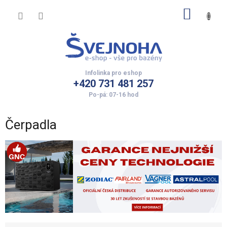
Přejít
NÁKUP
na
obsah
KOŠÍK
+420 731 481 257
Čerpadla