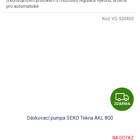
S konstantním průtokem s možností regulace výkonu, určená
pro automatické
Kód:
VG-920450
Z
ZDARMA
D
Dávkovací pumpa SEKO Tekna AKL 800
A
R
NA DOTAZ