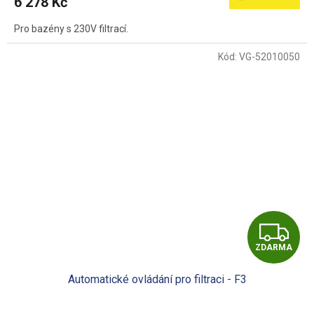
6 278 Kč
A
Pro bazény s 230V filtrací.
Kód:
VG-52010050
Z
ZDARMA
D
Automatické ovládání pro filtraci - F3
A