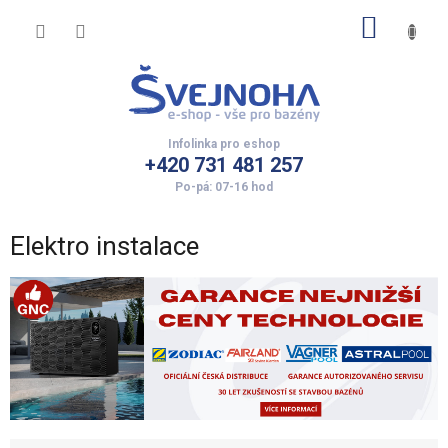
Přejít
NÁKUP
na
obsah
KOŠÍK
+420 731 481 257
Elektro instalace