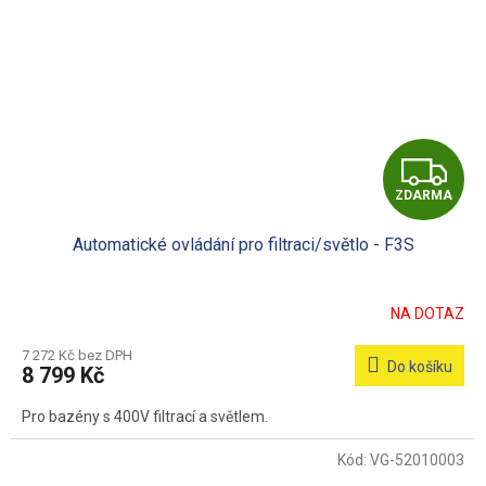
Z
ZDARMA
D
Automatické ovládání pro filtraci/světlo - F3S
A
R
NA DOTAZ
M
7 272 Kč bez DPH
Do košíku
8 799 Kč
A
Pro bazény s 400V filtrací a světlem.
Kód:
VG-52010003