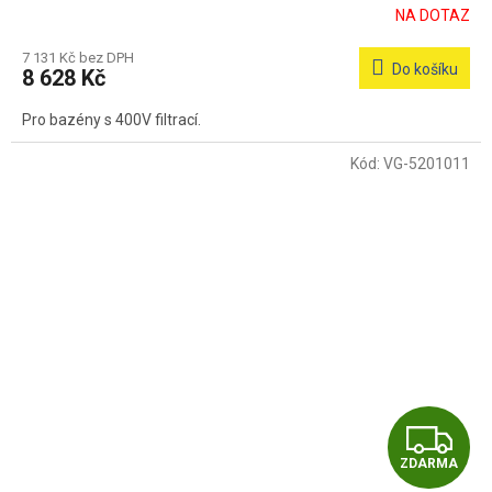
R
NA DOTAZ
M
7 131 Kč bez DPH
Do košíku
8 628 Kč
A
Pro bazény s 400V filtrací.
Kód:
VG-5201011
Z
ZDARMA
D