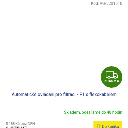
Kód:
VG-5201010
Z
ZDARMA
D
Automatické ovládání pro filtraci - F1 s flexokabelem
A
R
Skladem, odesíláme do 48 hodin
M
5 188 Kč bez DPH
Do košíku