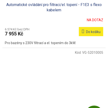
Automatické ovládání pro filtraci/el. topení - F1E3 s flexo
A
kabelem
R
NA DOTAZ
M
6 574 Kč bez DPH
Do košíku
7 955 Kč
A
Pro bazény s 230V filtrací a el. topením do 3kW.
Kód:
VG-52010005