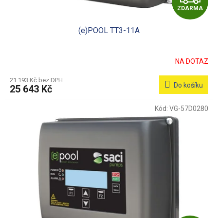
ZDARMA
D
(e)POOL TT3-11A
A
R
NA DOTAZ
M
21 193 Kč bez DPH
Do košíku
25 643 Kč
A
Kód:
VG-57D0280