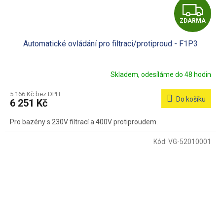
Z
ZDARMA
D
Automatické ovládání pro filtraci/protiproud - F1P3
A
R
Skladem, odesíláme do 48 hodin
M
5 166 Kč bez DPH
Do košíku
6 251 Kč
A
Pro bazény s 230V filtrací a 400V protiproudem.
Kód:
VG-52010001