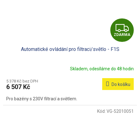
Z
ZDARMA
D
Automatické ovládání pro filtraci/světlo - F1S
A
R
Skladem, odesíláme do 48 hodin
M
5 378 Kč bez DPH
Do košíku
6 507 Kč
A
Pro bazény s 230V filtrací a světlem.
Kód:
VG-52010051