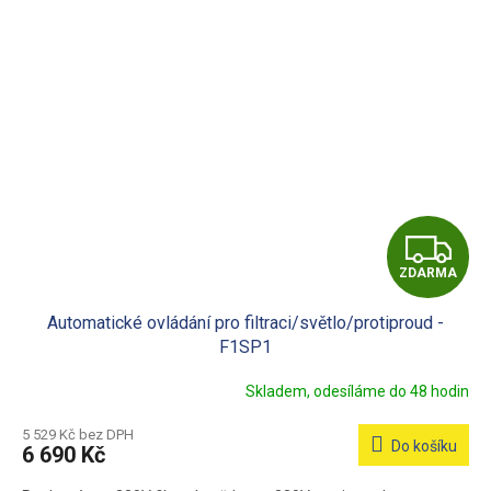
Z
ZDARMA
D
Automatické ovládání pro filtraci/světlo/protiproud -
A
F1SP1
R
Skladem, odesíláme do 48 hodin
M
5 529 Kč bez DPH
Do košíku
6 690 Kč
A