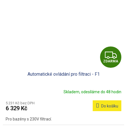
Z
ZDARMA
D
Automatické ovládání pro filtraci - F1
A
R
Skladem, odesíláme do 48 hodin
M
5 231 Kč bez DPH
Do košíku
6 329 Kč
A
Pro bazény s 230V filtrací.