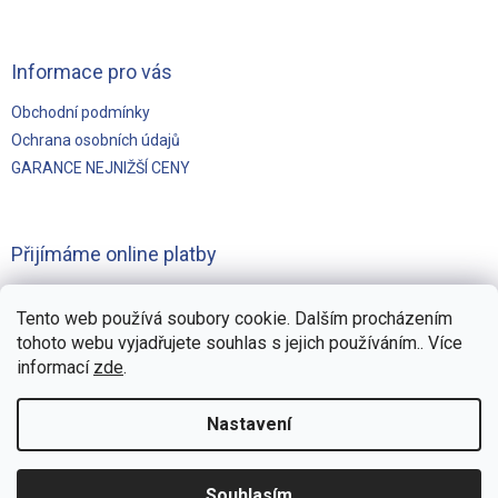
u
Informace pro vás
Obchodní podmínky
Ochrana osobních údajů
GARANCE NEJNIŽŠÍ CENY
Přijímáme online platby
Tento web používá soubory cookie. Dalším procházením
tohoto webu vyjadřujete souhlas s jejich používáním.. Více
informací
zde
.
Vytvořilo
Pohání Shoptet
Nastavení
Copyright 2026
Švejnoha Bazény Eshop
. Všechna práva
Souhlasím
vyhrazena.