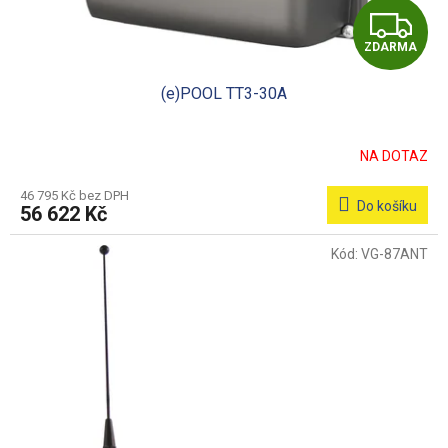
Z
ZDARMA
D
(e)POOL TT3-30A
A
R
NA DOTAZ
M
46 795 Kč bez DPH
Do košíku
56 622 Kč
A
Kód:
VG-87ANT