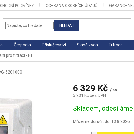
CHODNÍ PODMÍNKY
OCHRANA OSOBNÍCH ÚDAJŮ
GARANCE NEJ
HLEDAT
la
Čerpadla
Příslušenství
Slaná voda
Filtrace
í pro filtraci - F1
VG-5201000
6 329 Kč
/ ks
5 231 Kč bez DPH
Měrná
Skladem, odesíláme 
cena:
Můžeme doručit do:
13.8.2026