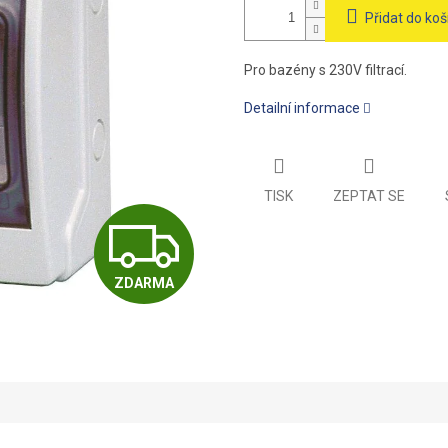
Přidat do koš
Pro bazény s 230V filtrací.
Detailní informace
TISK
ZEPTAT SE
Z
ZDARMA
D
A