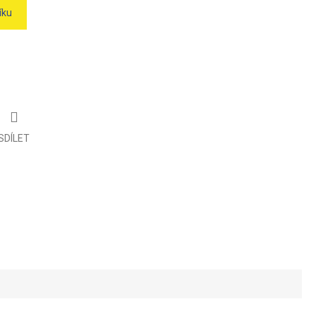
íku
SDÍLET