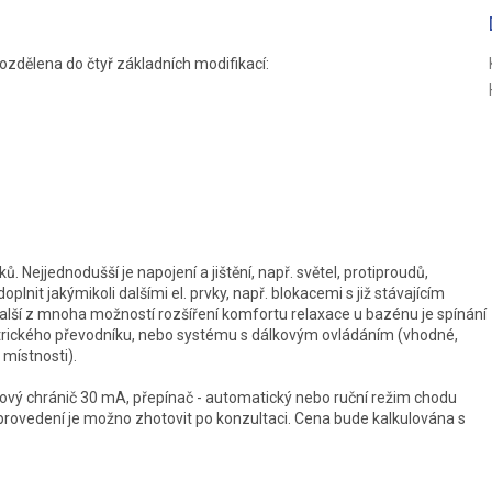
R
M
ozdělena do čtyř základních modifikací:
A
ů. Nejjednodušší je napojení a jištění, např. světel, protiproudů,
plnit jakýmikoli dalšími el. prvky, např. blokacemi s již stávajícím
alší z mnoha možností rozšíření komfortu relaxace u bazénu je spínání
trického převodníku, nebo systému s dálkovým ovládáním (vhodné,
 místnosti).
udový chránič 30 mA, přepínač - automatický nebo ruční režim chodu
koli provedení je možno zhotovit po konzultaci. Cena bude kalkulována s