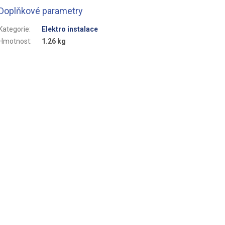
Doplňkové parametry
Kategorie
:
Elektro instalace
Hmotnost
:
1.26 kg