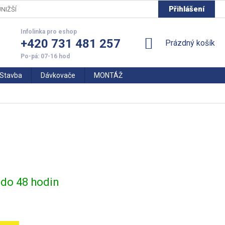
Přihlášení
NIŽŠÍ CENY
+420 731 481 257
NÁKUPNÍ
Prázdný košík
KOŠÍK
Stavba
Dávkovače
MONTÁŽ
do 48 hodin