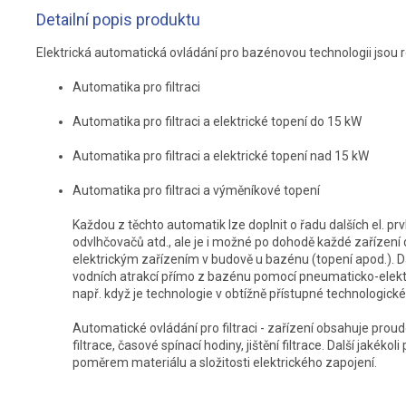
Detailní popis produktu
Elektrická automatická ovládání pro bazénovou technologii jsou r
Automatika pro filtraci
Automatika pro filtraci a elektrické topení do 15 kW
Automatika pro filtraci a elektrické topení nad 15 kW
Automatika pro filtraci a výměníkové topení
Každou z těchto automatik lze doplnit o řadu dalších el. prvk
odvlhčovačů atd., ale je i možné po dohodě každé zařízení do
elektrickým zařízením v budově u bazénu (topení apod.). D
vodních atrakcí přímo z bazénu pomocí pneumaticko-elek
např. když je technologie v obtížně přístupné technologické
Automatické ovládání pro filtraci - zařízení obsahuje pro
filtrace, časové spínací hodiny, jištění filtrace. Další jaké
poměrem materiálu a složitosti elektrického zapojení.