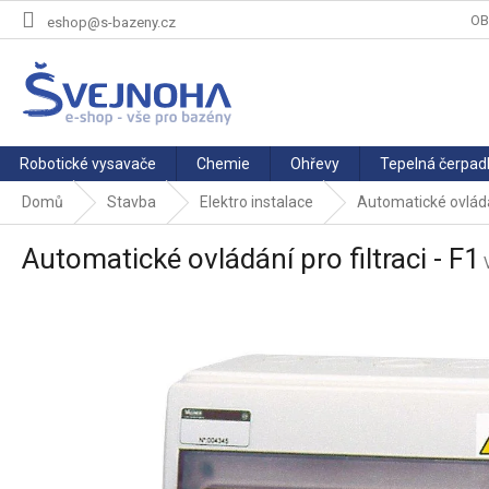
Přejít
OB
eshop@s-bazeny.cz
na
obsah
Robotické vysavače
Chemie
Ohřevy
Tepelná čerpad
Domů
Stavba
Elektro instalace
Automatické ovládán
Automatické ovládání pro filtraci - F1