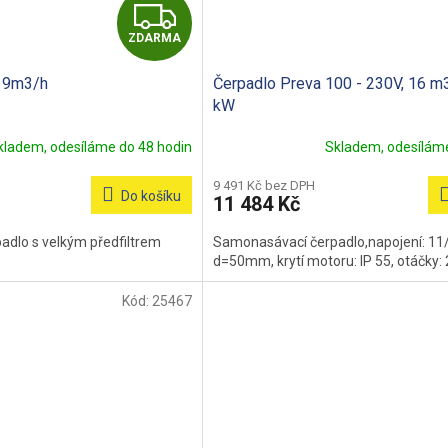
Z
ZDARMA
D
o 9m3/h
Čerpadlo Preva 100 - 230V, 16 m3
A
kW
R
kladem, odesíláme do 48 hodin
Skladem, odesíláme
M
9 491 Kč bez DPH
Do košíku
11 484 Kč
A
dlo s velkým předfiltrem
Samonasávací čerpadlo,napojení: 11
d=50mm, krytí motoru: IP 55, otáčky:
Kód:
25467