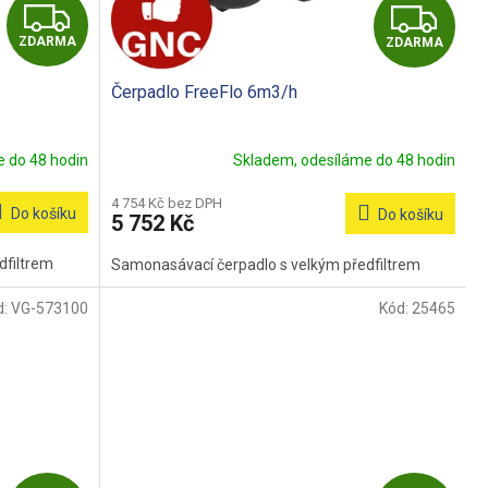
Z
Z
ZDARMA
ZDARMA
D
D
Čerpadlo FreeFlo 6m3/h
A
A
R
R
 do 48 hodin
Skladem, odesíláme do 48 hodin
M
M
4 754 Kč bez DPH
Do košíku
Do košíku
5 752 Kč
A
A
dfiltrem
Samonasávací čerpadlo s velkým předfiltrem
d:
VG-573100
Kód:
25465