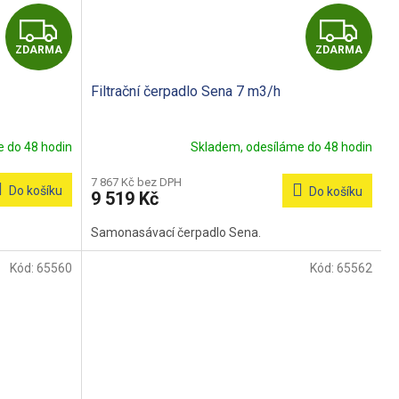
Z
Z
ZDARMA
ZDARMA
D
D
Filtrační čerpadlo Sena 7 m3/h
A
A
R
R
 do 48 hodin
Skladem, odesíláme do 48 hodin
M
M
7 867 Kč bez DPH
Do košíku
Do košíku
9 519 Kč
A
A
Samonasávací čerpadlo Sena.
Kód:
65560
Kód:
65562