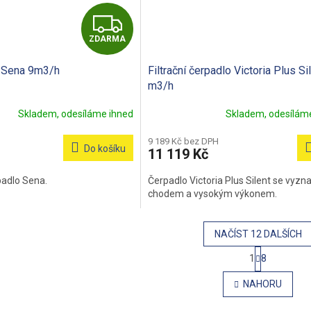
Z
ZDARMA
D
o Sena 9m3/h
Filtrační čerpadlo Victoria Plus Si
A
m3/h
R
Skladem, odesíláme ihned
Skladem, odesíláme
M
9 189 Kč bez DPH
Do košíku
11 119 Kč
A
adlo Sena.
Čerpadlo Victoria Plus Silent se vyzn
chodem a vysokým výkonem.
NAČÍST 12 DALŠÍCH
S
1
8
t
O
r
v
NAHORU
á
l
n
á
k