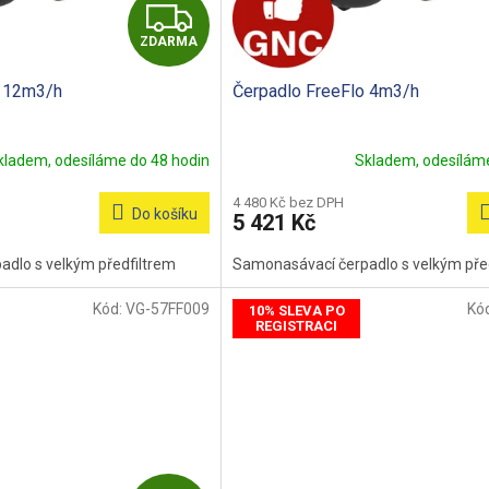
Z
ZDARMA
D
o 12m3/h
Čerpadlo FreeFlo 4m3/h
A
R
kladem, odesíláme do 48 hodin
Skladem, odesíláme
M
4 480 Kč bez DPH
Do košíku
5 421 Kč
A
dlo s velkým předfiltrem
Samonasávací čerpadlo s velkým pře
Kód:
VG-57FF009
Kó
10% SLEVA PO
REGISTRACI