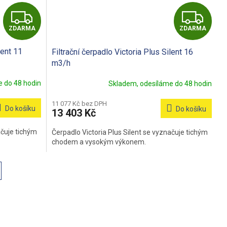
Z
Z
ZDARMA
ZDARMA
D
D
lent 11
Filtrační čerpadlo Victoria Plus Silent 16
A
A
m3/h
R
R
 do 48 hodin
Skladem, odesíláme do 48 hodin
M
M
11 077 Kč bez DPH
Do košíku
Do košíku
13 403 Kč
A
A
ačuje tichým
Čerpadlo Victoria Plus Silent se vyznačuje tichým
chodem a vysokým výkonem.