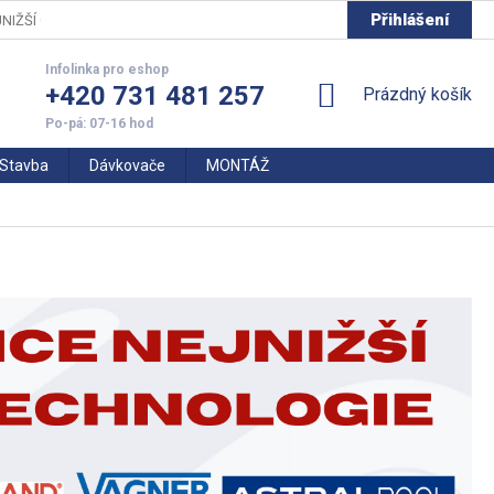
Přihlášení
NIŽŠÍ CENY
+420 731 481 257
NÁKUPNÍ
Prázdný košík
KOŠÍK
Stavba
Dávkovače
MONTÁŽ