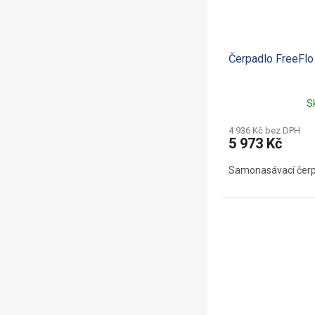
Čerpadlo FreeFl
S
4 936 Kč bez DPH
5 973 Kč
Samonasávací čerpa