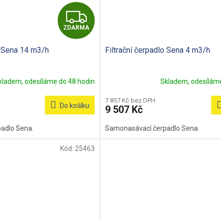
Z
ZDARMA
D
o Sena 14 m3/h
Filtrační čerpadlo Sena 4 m3/h
A
R
kladem, odesíláme do 48 hodin
Skladem, odesíláme
M
7 857 Kč bez DPH
Do košíku
9 507 Kč
A
adlo Sena.
Samonasávací čerpadlo Sena.
Kód:
25463