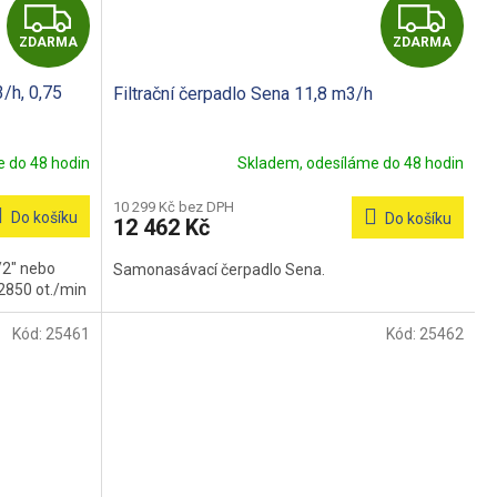
Z
Z
ZDARMA
ZDARMA
D
D
/h, 0,75
Filtrační čerpadlo Sena 11,8 m3/h
A
A
R
R
 do 48 hodin
Skladem, odesíláme do 48 hodin
M
M
10 299 Kč bez DPH
Do košíku
Do košíku
12 462 Kč
A
A
/2" nebo
Samonasávací čerpadlo Sena.
 2850 ot./min
Kód:
25461
Kód:
25462