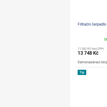
Filtrační čerpadl
S
11 362 Kč bez DPH
13 748 Kč
Samonasávací čerp
Tip