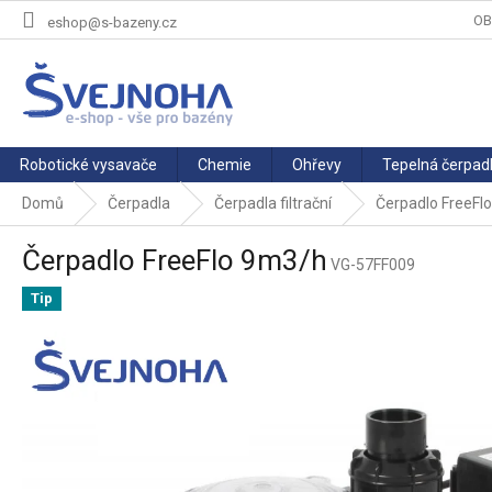
Přejít
OB
eshop@s-bazeny.cz
na
obsah
Robotické vysavače
Chemie
Ohřevy
Tepelná čerpad
Domů
Čerpadla
Čerpadla filtrační
Čerpadlo FreeFl
Čerpadlo FreeFlo 9m3/h
VG-57FF009
Tip