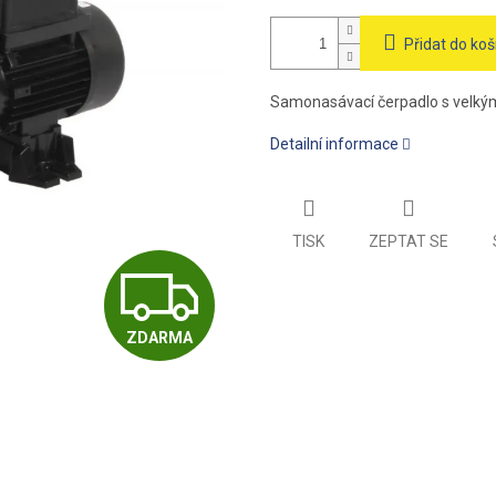
Přidat do koš
Samonasávací čerpadlo s velkým
Detailní informace
TISK
ZEPTAT SE
Z
ZDARMA
D
A