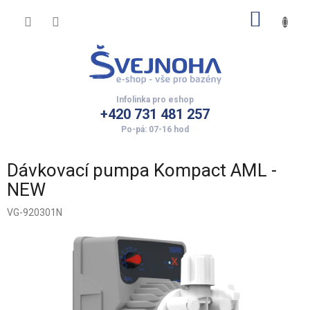
Přejít
NÁKUP
na
obsah
KOŠÍK
+420 731 481 257
Dávkovací pumpa Kompact AML -
NEW
VG-920301N