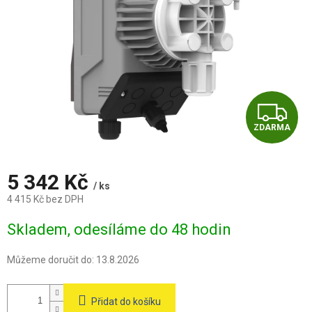
Z
ZDARMA
D
A
5 342 Kč
/ ks
R
4 415 Kč bez DPH
Měrná
M
Skladem, odesíláme do 48 hodin
cena:
A
Můžeme doručit do:
13.8.2026
Přidat do košíku