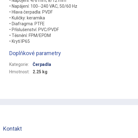
• Napojení: 4/6 mm; 8/12 mm
• Napájení: 100--240 VAC, 50/60 Hz
• Hlava čerpadla: PVDF
• Kuličky: keramika
• Diafragma: PTFE
• Příslušenství: PVC/PVDF
• Těsnění: FPM/EPDM
• Krytí IP65
Doplňkové parametry
Kategorie
:
Čerpadla
Hmotnost
:
2.25 kg
Z
á
p
a
t
Kontakt
í