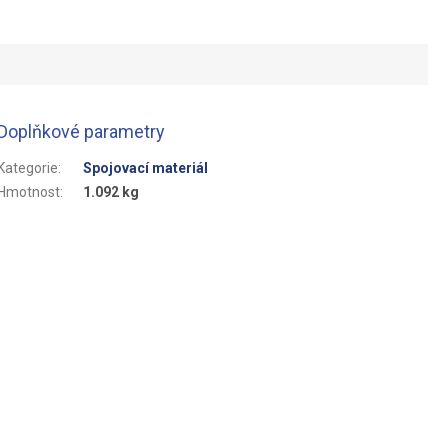
Doplňkové parametry
Kategorie
:
Spojovací materiál
Hmotnost
:
1.092 kg