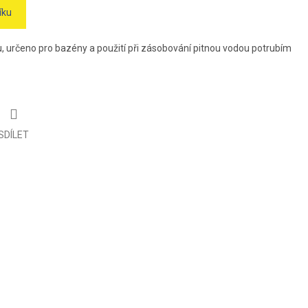
íku
u, určeno pro bazény a použití při zásobování pitnou vodou potrubím
SDÍLET