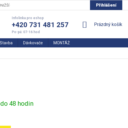
Přihlášení
NIŽŠÍ CENY
+420 731 481 257
NÁKUPNÍ
Prázdný košík
KOŠÍK
Stavba
Dávkovače
MONTÁŽ
do 48 hodin