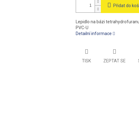
Přidat do koš
Lepidlo na bázi tetrahydrofuran
PVC-U
Detailní informace
TISK
ZEPTAT SE