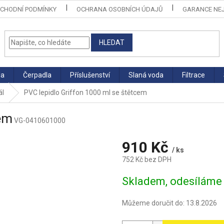
CHODNÍ PODMÍNKY
OCHRANA OSOBNÍCH ÚDAJŮ
GARANCE NEJ
HLEDAT
la
Čerpadla
Příslušenství
Slaná voda
Filtrace
ál
PVC lepidlo Griffon 1000 ml se štětcem
cem
VG-0410601000
910 Kč
/ ks
752 Kč bez DPH
Měrná
Skladem, odesíláme 
cena:
Můžeme doručit do:
13.8.2026