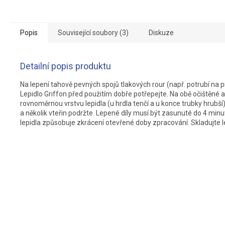
Popis
Související soubory (3)
Diskuze
Detailní popis produktu
Na lepení tahově pevných spojů tlakových rour (např. potrubí na p
Lepidlo Griffon před použitím dobře potřepejte. Na obě očištěné
rovnoměrnou vrstvu lepidla (u hrdla tenčí a u konce trubky hrubší)
a několik vteřin podržte. Lepené díly musí být zasunuté do 4 min
lepidla způsobuje zkrácení otevřené doby zpracování. Skladujte l