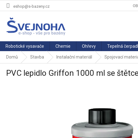
Přejít
OB
eshop@s-bazeny.cz
na
obsah
Robotické vysavače
Chemie
Ohřevy
Tepelná čerpad
Domů
Stavba
Instalační materiál
Spojovací materi
PVC lepidlo Griffon 1000 ml se štět