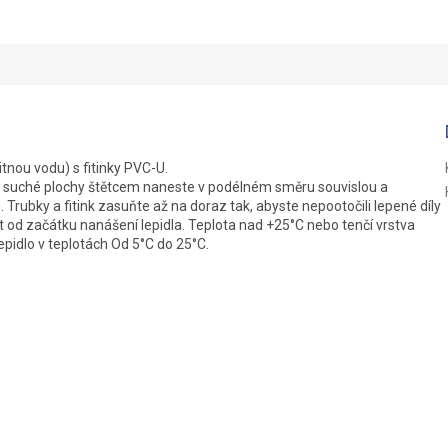
itnou vodu) s fitinky PVC-U.
 a suché plochy štětcem naneste v podélném směru souvislou a
. Trubky a fitink zasuňte až na doraz tak, abyste nepootočili lepené díly
ut od začátku nanášení lepidla. Teplota nad +25°C nebo tenčí vrstva
epidlo v teplotách Od 5°C do 25°C.