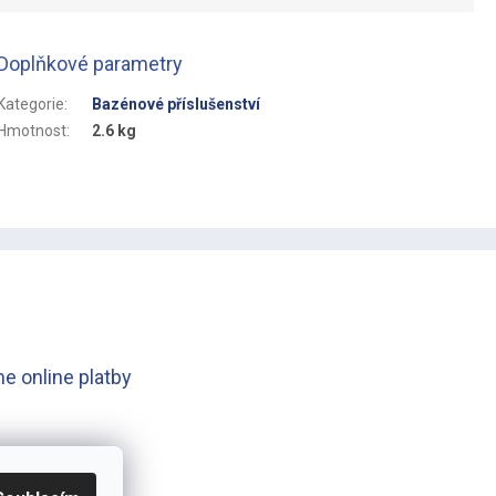
Doplňkové parametry
Kategorie
:
Bazénové příslušenství
Hmotnost
:
2.6 kg
e online platby