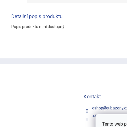
Detailní popis produktu
Popis produktu není dostupný
Z
á
p
a
t
í
Kontakt
eshop
@
s-bazeny.c
+420 731 481 257
Tento web p