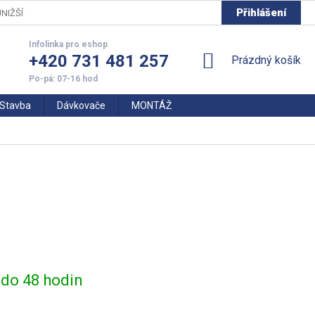
Přihlášení
NIŽŠÍ CENY
+420 731 481 257
NÁKUPNÍ
Prázdný košík
KOŠÍK
Stavba
Dávkovače
MONTÁŽ
do 48 hodin