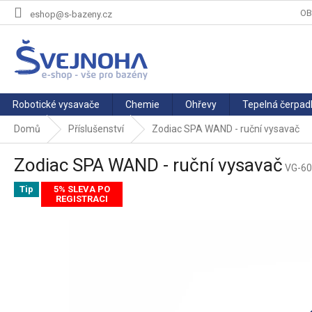
Přejít
OB
eshop@s-bazeny.cz
na
obsah
Robotické vysavače
Chemie
Ohřevy
Tepelná čerpad
Domů
Příslušenství
Zodiac SPA WAND - ruční vysavač
Zodiac SPA WAND - ruční vysavač
VG-6
Tip
5% SLEVA PO
REGISTRACI