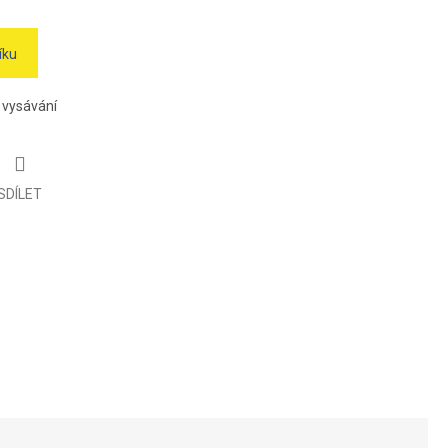
íku
 vysávání
SDÍLET