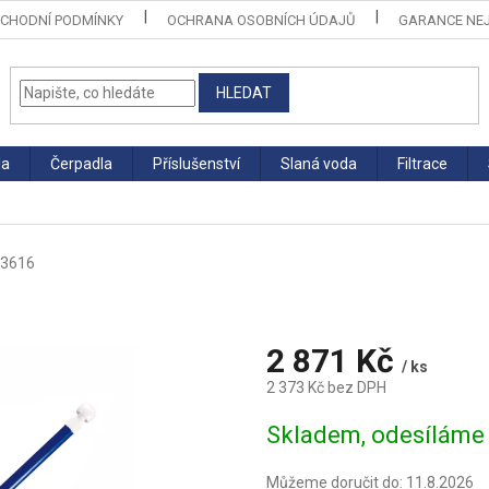
CHODNÍ PODMÍNKY
OCHRANA OSOBNÍCH ÚDAJŮ
GARANCE NEJ
HLEDAT
la
Čerpadla
Příslušenství
Slaná voda
Filtrace
03616
2 871 Kč
/ ks
2 373 Kč bez DPH
Měrná
Skladem, odesíláme 
cena:
Můžeme doručit do:
11.8.2026