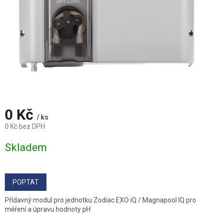
0 Kč
/ ks
0 Kč bez DPH
Měrná
Skladem
cena:
POPTAT
Přídavný modul pro jednotku Zodiac EXO iQ / Magnapool IQ pro
měření a úpravu hodnoty pH