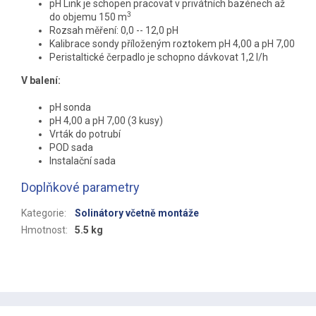
pH Link je schopen pracovat v privátních bazénech až
3
do objemu 150 m
Rozsah měření: 0,0 -- 12,0 pH
Kalibrace sondy příloženým roztokem pH 4,00 a pH 7,00
Peristaltické čerpadlo je schopno dávkovat 1,2 l/h
V balení:
pH sonda
pH 4,00 a pH 7,00 (3 kusy)
Vrták do potrubí
POD sada
Instalační sada
Doplňkové parametry
Kategorie
:
Solinátory včetně montáže
Hmotnost
:
5.5 kg
Z
á