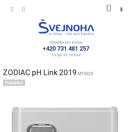
Přejít
NÁKUP
na
obsah
KOŠÍK
+420 731 481 257
ZODIAC pH Link 2019
M10023
Poptávka