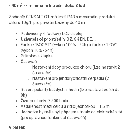
3
- 40 m
-> minimální filtrační doba 8 h/d
Zodiac® GENSALT OT má krytí IP43 a maximální produkcí
3
chlóru 10g/h pro privátní bazény do 40 m
Podsvícený 4-řádkový LCD displej
Uživatelské prostředí v CZ
,
SK
EN, DE, ...
Funkce "BOOST" (výkon 100% - 24h) a funkce "LOW"
(výkon 10% - 24h)
Průtoková klapka
Časovač
Nastavení doby produkce chlóru (Lze nastavit 2
časovače)
Nastavení pro jendorychlostní čerpadla (2
časovače)
Revers polarity každých 5 hodin (lze nastavit od 2h do
8h)
Životnost cely: 7 500 hodin
Vzdálenost mezi celou a řídící jednotkou = 1,5 m
Jednotka by měla být připojena trvale do elektrické sítě
(pro správnou funkčnost časovačů)
V balení: