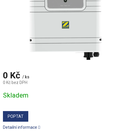
0 Kč
/ ks
0 Kč bez DPH
Měrná
Skladem
cena:
POPTAT
Detailní informace