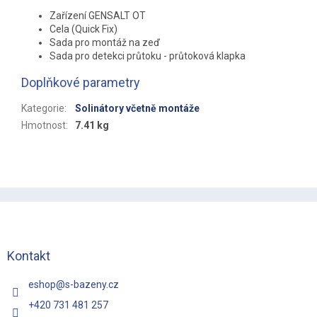
Zařízení GENSALT OT
Cela (Quick Fix)
Sada pro montáž na zeď
Sada pro detekci průtoku - průtoková klapka
Doplňkové parametry
Kategorie
:
Solinátory včetně montáže
Hmotnost
:
7.41 kg
Z
á
p
a
t
Kontakt
í
eshop
@
s-bazeny.cz
+420 731 481 257