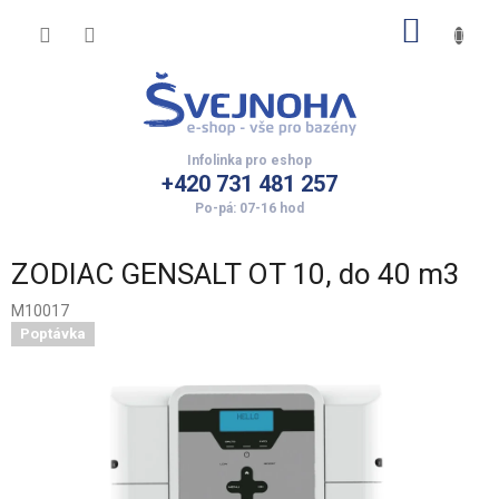
Přejít
NÁKUP
na
obsah
KOŠÍK
+420 731 481 257
ZODIAC GENSALT OT 10, do 40 m3
M10017
Poptávka