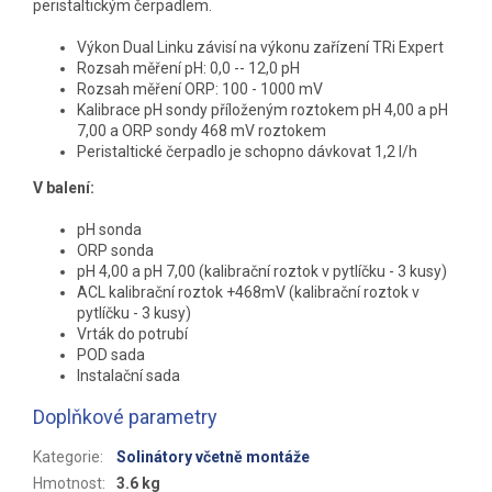
peristaltickým čerpadlem.
Výkon Dual Linku závisí na výkonu zařízení TRi Expert
Rozsah měření pH: 0,0 -- 12,0 pH
Rozsah měření ORP: 100 - 1000 mV
Kalibrace pH sondy příloženým roztokem pH 4,00 a pH
7,00 a ORP sondy 468 mV roztokem
Peristaltické čerpadlo je schopno dávkovat 1,2 l/h
V balení:
pH sonda
ORP sonda
pH 4,00 a pH 7,00 (kalibrační roztok v pytlíčku - 3 kusy)
ACL kalibrační roztok +468mV (kalibrační roztok v
pytlíčku - 3 kusy)
Vrták do potrubí
POD sada
Instalační sada
Doplňkové parametry
Kategorie
:
Solinátory včetně montáže
Hmotnost
:
3.6 kg