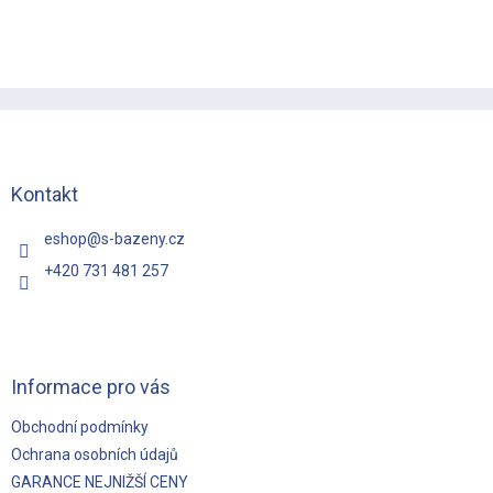
Z
á
p
a
t
Kontakt
í
eshop
@
s-bazeny.cz
+420 731 481 257
Informace pro vás
Obchodní podmínky
Ochrana osobních údajů
GARANCE NEJNIŽŠÍ CENY