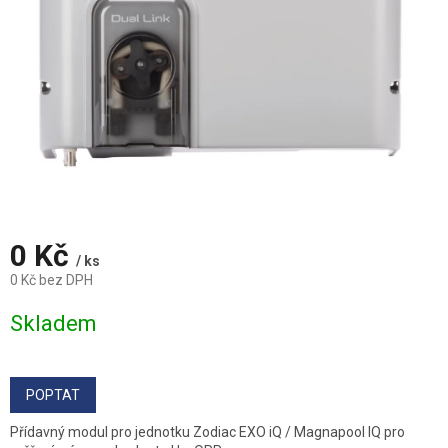
0 Kč
/ ks
0 Kč bez DPH
Měrná
Skladem
cena:
POPTAT
Přídavný modul pro jednotku Zodiac EXO iQ / Magnapool IQ pro