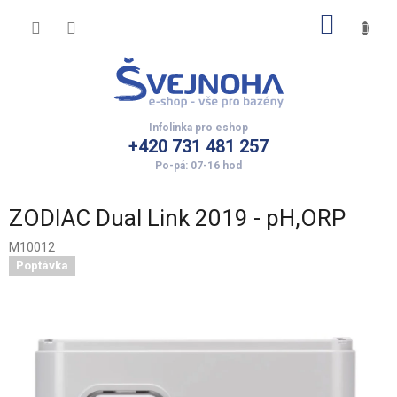
Přejít
NÁKUP
na
obsah
KOŠÍK
+420 731 481 257
ZODIAC Dual Link 2019 - pH,ORP
M10012
Poptávka