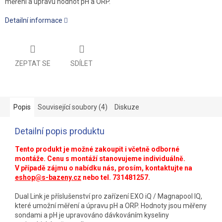
měření a úpravu hodnot pH a ORP.
Detailní informace
ZEPTAT SE
SDÍLET
Popis
Související soubory (4)
Diskuze
Detailní popis produktu
Tento produkt je možné zakoupit i včetně odborné
montáže. Cenu s montáží stanovujeme individuálně.
V případě zájmu o nabídku nás, prosím, kontaktujte na
eshop@s-bazeny.cz
nebo tel. 731481257.
Dual Link je příslušenství pro zařízení EXO iQ / Magnapool IQ,
které umožní měření a úpravu pH a ORP. Hodnoty jsou měřeny
sondami a pH je upravováno dávkováním kyseliny