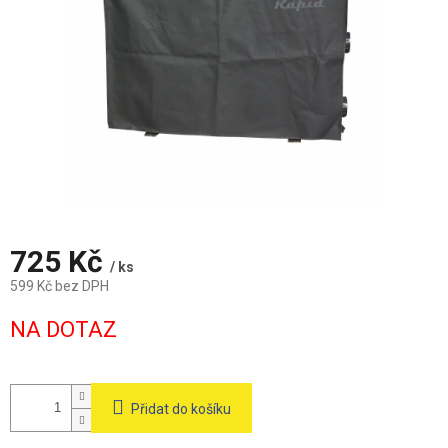
725 Kč
/ ks
599 Kč bez DPH
Měrná
NA DOTAZ
cena:
Přidat do košíku