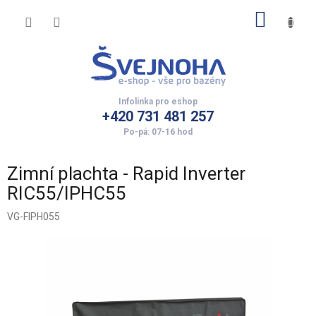
Přejít
NÁKUP
na
obsah
KOŠÍK
+420 731 481 257
Zimní plachta - Rapid Inverter
RIC55/IPHC55
VG-FIPH055