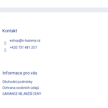
Z
á
p
a
t
Kontakt
í
eshop
@
s-bazeny.cz
+420 731 481 257
Informace pro vás
Obchodní podmínky
Ochrana osobních údajů
GARANCE NEJNIŽŠÍ CENY