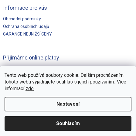
Informace pro vás
Obchodní podmínky
Ochrana osobních údajů
GARANCE NEJNIŽŠÍ CENY
Přijímáme online platby
Tento web používá soubory cookie. Dalším procházením
tohoto webu vyjadřujete souhlas s jejich používáním.. Více
informací
zde
.
Vytvořilo
Pohání Shoptet
Nastavení
Copyright 2026
Švejnoha Bazény Eshop
. Všechna práva
Souhlasím
vyhrazena.