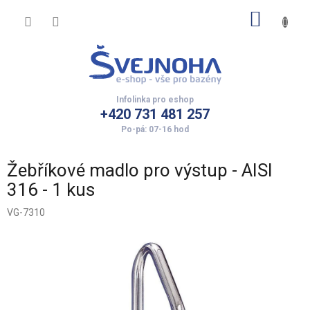
Přejít
NÁKUP
na
obsah
KOŠÍK
+420 731 481 257
Žebříkové madlo pro výstup - AISI
316 - 1 kus
VG-7310