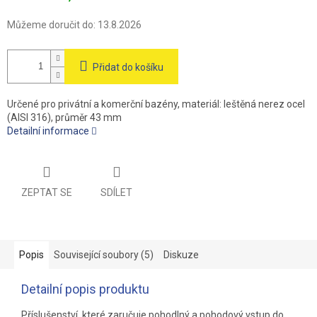
Můžeme doručit do:
13.8.2026
Přidat do košíku
Určené pro privátní a komerční bazény, materiál: leštěná nerez ocel
(AISI 316), průměr 43 mm
Detailní informace
ZEPTAT SE
SDÍLET
Popis
Související soubory (5)
Diskuze
Detailní popis produktu
Příslušenství, které zaručuje pohodlný a pohodový vstup do