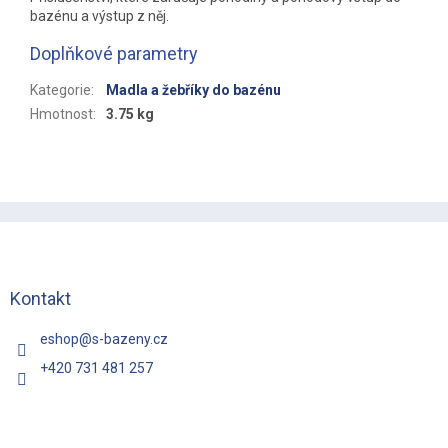
bazénu a výstup z něj.
Doplňkové parametry
Kategorie
:
Madla a žebříky do bazénu
Hmotnost
:
3.75 kg
Z
á
p
a
t
Kontakt
í
eshop
@
s-bazeny.cz
+420 731 481 257