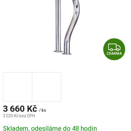
Z
ZDARMA
D
A
R
M
A
3 660 Kč
/ ks
3 025 Kč bez DPH
Měrná
Skladem, odesíláme do 48 hodin
cena: