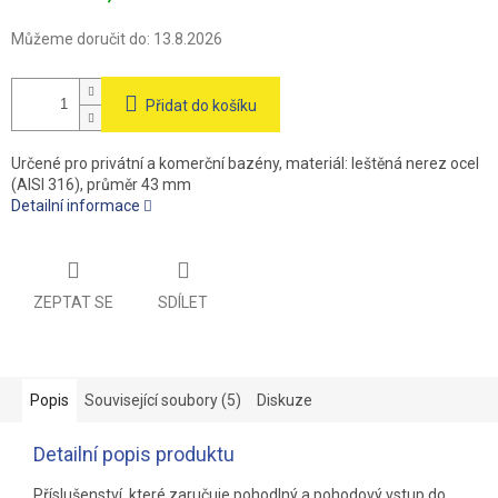
Můžeme doručit do:
13.8.2026
Přidat do košíku
Určené pro privátní a komerční bazény, materiál: leštěná nerez ocel
(AISI 316), průměr 43 mm
Detailní informace
ZEPTAT SE
SDÍLET
Popis
Související soubory (5)
Diskuze
Detailní popis produktu
Příslušenství, které zaručuje pohodlný a pohodový vstup do