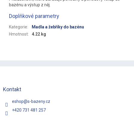
bazénu a výstup z něj.
Doplňkové parametry
Kategorie
:
Madla a žebříky do bazénu
Hmotnost
:
4.22 kg
Z
á
p
a
t
Kontakt
í
eshop
@
s-bazeny.cz
+420 731 481 257