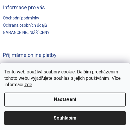
Informace pro vás
Obchodní podmínky
Ochrana osobních údajů
GARANCE NEJNIŽŠÍ CENY
Přijímáme online platby
Tento web používá soubory cookie. Dalším procházením
tohoto webu vyjadřujete souhlas s jejich používáním.. Více
informací
zde
.
Vytvořilo
Pohání Shoptet
Nastavení
Copyright 2026
Švejnoha Bazény Eshop
. Všechna práva
Souhlasím
vyhrazena.