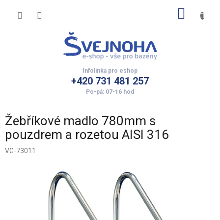
Přejít
NÁKUP
na
obsah
KOŠÍK
+420 731 481 257
Žebříkové madlo 780mm s
pouzdrem a rozetou AISI 316
VG-73011