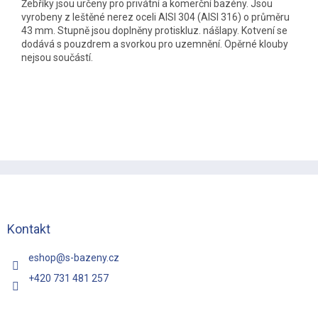
Žebříky jsou určeny pro privátní a komerční bazény. Jsou
vyrobeny z leštěné nerez oceli AISI 304 (AISI 316) o průměru
43 mm. Stupně jsou doplněny protiskluz. nášlapy. Kotvení se
dodává s pouzdrem a svorkou pro uzemnění. Opěrné klouby
nejsou součástí.
Z
á
p
a
t
Kontakt
í
eshop
@
s-bazeny.cz
+420 731 481 257