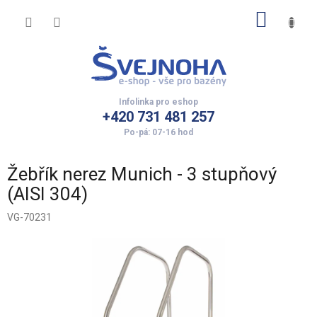
Přejít
NÁKUP
na
obsah
KOŠÍK
+420 731 481 257
Žebřík nerez Munich - 3 stupňový
(AISI 304)
VG-70231