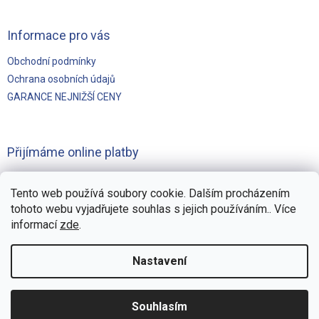
Informace pro vás
Obchodní podmínky
Ochrana osobních údajů
GARANCE NEJNIŽŠÍ CENY
Přijímáme online platby
Tento web používá soubory cookie. Dalším procházením
tohoto webu vyjadřujete souhlas s jejich používáním.. Více
informací
zde
.
Vytvořilo
Pohání Shoptet
Nastavení
Copyright 2026
Švejnoha Bazény Eshop
. Všechna práva
Souhlasím
vyhrazena.