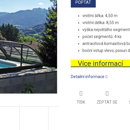
POPTAT
vnitřní šířka: 4,50 m
vnitřní délka: 8,55 m
výška největšího segment
počet segmentů: 4 ks
antracitová komaxitová b
boční vstup vlevo, posun d
Více informací
Detailní informace
TISK
ZEPTAT SE