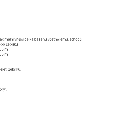
aximální vnější délka bazénu včetně lemu, schodů
ebo žebříku
,35 m
,35 m
jetí žebříku.
ory".