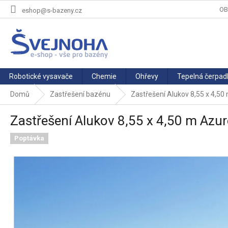
Přejít
OB
eshop@s-bazeny.cz
na
obsah
Robotické vysavače
Chemie
Ohřevy
Tepelná čerpad
Domů
Zastřešení bazénu
Zastřešení Alukov 8,55 x 4,50
Zastřešení Alukov 8,55 x 4,50 m Azu
Poptávka