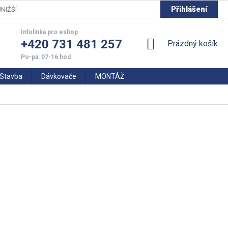
Přihlášení
NIŽŠÍ CENY
+420 731 481 257
NÁKUPNÍ
Prázdný košík
KOŠÍK
Stavba
Dávkovače
MONTÁŽ