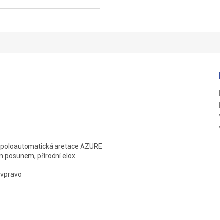
á poloautomatická aretace AZURE
 posunem, přírodní elox
 vpravo