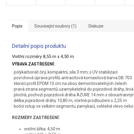
Popis
Související soubory (1)
Diskuze
Detailní popis produktu
Vnitřní rozměry 8,55 m x 4,50 m.
VÝBAVA ZASTŘEŠENÍ:
· polykarbonát čirý, kompaktní, síla 3 mm, s UV stabilizací
· povrchová úprava profilů antracitová komaxitová barva DB 703
· těsnící profil EPDM 10 cm na obou demontovatelných čelech
· pravá strana segmentů uzamykatelná do pojezdové dráhy, lev
· plochá, pochozí pojezdová dráha AZURE 14 mm s oboustranným
· délka pojezdové dráhy 10,80 m, včetně prodloužení o 2,25 m
· boční vstup ve velkém segmentu zamykací, volitelně vlevo nebo
ROZMĚRY ZASTŘEŠENÍ:
vnitřní šířka: 4,50 m