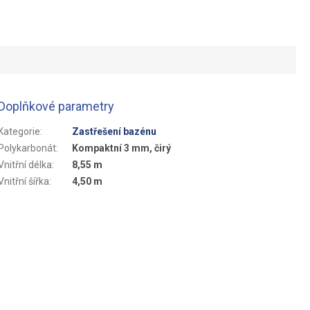
Doplňkové parametry
Kategorie
:
Zastřešení bazénu
Polykarbonát
:
Kompaktní 3 mm, čirý
Vnitřní délka
:
8,55 m
Vnitřní šířka
:
4,50 m