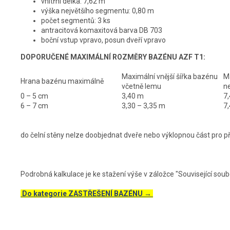
vnitřní délka: 7,62 m
výška největšího segmentu: 0,80 m
počet segmentů: 3 ks
antracitová komaxitová barva DB 703
boční vstup vpravo, posun dveří vpravo
DOPORUČENÉ MAXIMÁLNÍ ROZMĚRY BAZÉNU AZF T1:
Maximální vnější šířka bazénu
M
Hrana bazénu maximálně
včetně lemu
n
0 – 5 cm
3,40 m
7
6 – 7 cm
3,30 – 3,35 m
7
do čelní stěny nelze doobjednat dveře nebo výklopnou část pro pře
Podrobná kalkulace je ke stažení výše v záložce "Související soub
Do kategorie ZASTŘEŠENÍ BAZÉNU →