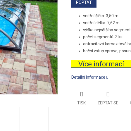
POPTAT
vnitřní šířka: 3,50 m
vnitřní délka: 7,62 m
výška největšího segment
počet segmentů: 3 ks
antracitová komaxitová b
boční vstup vpravo, posun
Více informací
Detailní informace
TISK
ZEPTAT SE