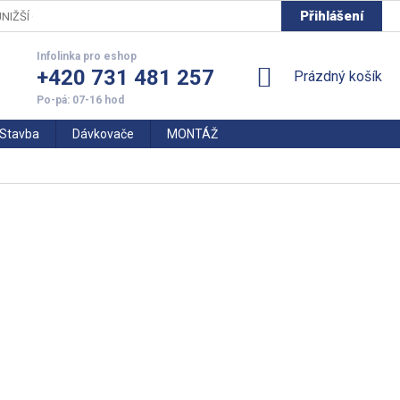
Přihlášení
NIŽŠÍ CENY
+420 731 481 257
NÁKUPNÍ
Prázdný košík
KOŠÍK
Stavba
Dávkovače
MONTÁŽ