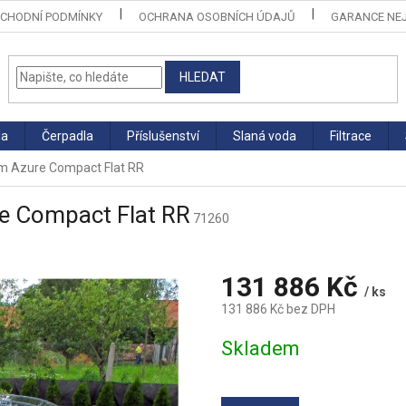
CHODNÍ PODMÍNKY
OCHRANA OSOBNÍCH ÚDAJŮ
GARANCE NEJ
HLEDAT
la
Čerpadla
Příslušenství
Slaná voda
Filtrace
0 m Azure Compact Flat RR
re Compact Flat RR
71260
131 886 Kč
/ ks
131 886 Kč bez DPH
Měrná
Skladem
cena: