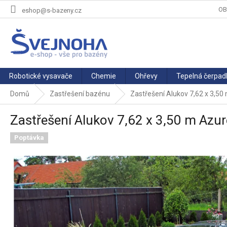
Přejít
OB
eshop@s-bazeny.cz
na
obsah
Robotické vysavače
Chemie
Ohřevy
Tepelná čerpad
Domů
Zastřešení bazénu
Zastřešení Alukov 7,62 x 3,5
Zastřešení Alukov 7,62 x 3,50 m Azu
Poptávka