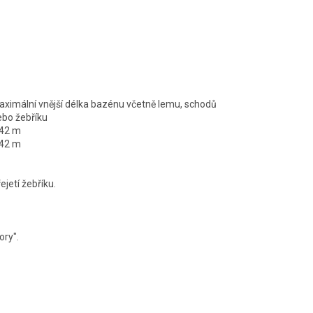
aximální vnější délka bazénu včetně lemu, schodů
ebo žebříku
,42 m
,42 m
jetí žebříku.
ory".