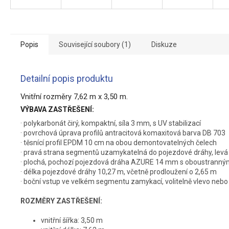
Popis
Související soubory (1)
Diskuze
Detailní popis produktu
Vnitřní rozměry 7,62 m x 3,50 m.
VÝBAVA ZASTŘEŠENÍ:
· polykarbonát čirý, kompaktní, síla 3 mm, s UV stabilizací
· povrchová úprava profilů antracitová komaxitová barva DB 703
· těsnící profil EPDM 10 cm na obou demontovatelných čelech
· pravá strana segmentů uzamykatelná do pojezdové dráhy, lev
· plochá, pochozí pojezdová dráha AZURE 14 mm s oboustranným
· délka pojezdové dráhy 10,27 m, včetně prodloužení o 2,65 m
· boční vstup ve velkém segmentu zamykací, volitelně vlevo nebo
ROZMĚRY ZASTŘEŠENÍ:
vnitřní šířka: 3,50 m