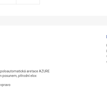
á poloautomatická aretace AZURE
 posunem, přírodní elox
 vpravo