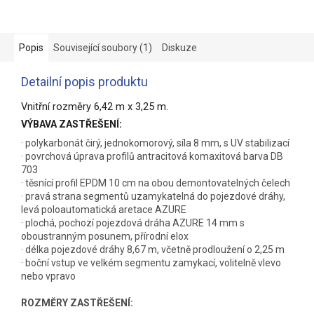
Popis
Související soubory (1)
Diskuze
Detailní popis produktu
Vnitřní rozměry 6,42 m x 3,25 m.
VÝBAVA ZASTŘEŠENÍ:
· polykarbonát čirý, jednokomorový, síla 8 mm, s UV stabilizací
· povrchová úprava profilů antracitová komaxitová barva DB
703
· těsnící profil EPDM 10 cm na obou demontovatelných čelech
· pravá strana segmentů uzamykatelná do pojezdové dráhy,
levá poloautomatická aretace AZURE
· plochá, pochozí pojezdová dráha AZURE 14 mm s
oboustranným posunem, přírodní elox
· délka pojezdové dráhy 8,67 m, včetně prodloužení o 2,25 m
· boční vstup ve velkém segmentu zamykací, volitelně vlevo
nebo vpravo
ROZMĚRY ZASTŘEŠENÍ: