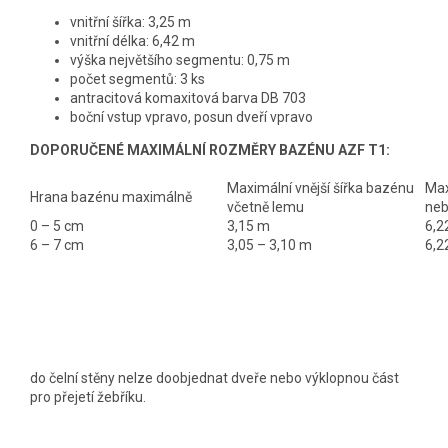
vnitřní šířka: 3,25 m
vnitřní délka: 6,42 m
výška největšího segmentu: 0,75 m
počet segmentů: 3 ks
antracitová komaxitová barva DB 703
boční vstup vpravo, posun dveří vpravo
DOPORUČENÉ MAXIMÁLNÍ ROZMĚRY BAZÉNU AZF T1:
Maximální vnější šířka bazénu
Max
Hrana bazénu maximálně
včetně lemu
neb
0 – 5 cm
3,15 m
6,2
6 – 7 cm
3,05 – 3,10 m
6,2
do čelní stěny nelze doobjednat dveře nebo výklopnou část
pro přejetí žebříku.