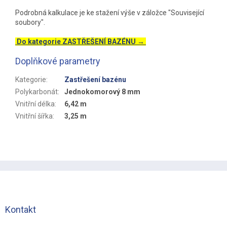
Podrobná kalkulace je ke stažení výše v záložce "Související
soubory".
Do kategorie ZASTŘEŠENÍ BAZÉNU →
Doplňkové parametry
Kategorie
:
Zastřešení bazénu
Polykarbonát
:
Jednokomorový 8 mm
Vnitřní délka
:
6,42 m
Vnitřní šířka
:
3,25 m
Z
á
p
a
t
Kontakt
í