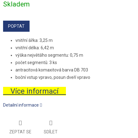
Skladem
cena:
POPTAT
vnitřní šířka: 3,25 m
vnitřní délka: 6,42 m
výška největšího segmentu: 0,75 m
počet segmentů: 3 ks
antracitová komaxitová barva DB 703
boční vstup vpravo, posun dveří vpravo
Více informací
Detailní informace
ZEPTAT SE
SDÍLET