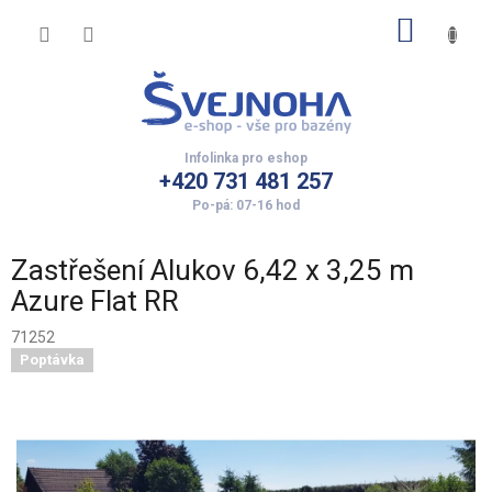
Přejít
NÁKUP
na
obsah
KOŠÍK
+420 731 481 257
Zastřešení Alukov 6,42 x 3,25 m
Azure Flat RR
71252
Poptávka