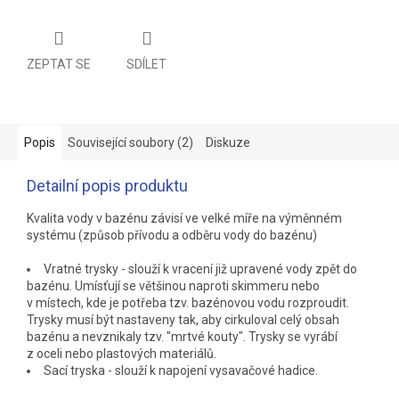
ZEPTAT SE
SDÍLET
Popis
Související soubory (2)
Diskuze
Detailní popis produktu
Kvalita vody v bazénu závisí ve velké míře na výměnném
systému (způsob přívodu a odběru vody do bazénu)
Vratné trysky - slouží k vracení již upravené vody zpět do
bazénu. Umísťují se většinou naproti skimmeru nebo
v místech, kde je potřeba tzv. bazénovou vodu rozproudit.
Trysky musí být nastaveny tak, aby cirkuloval celý obsah
bazénu a nevznikaly tzv. "mrtvé kouty". Trysky se vyrábí
z oceli nebo plastových materiálů.
Sací tryska - slouží k napojení vysavačové hadice.