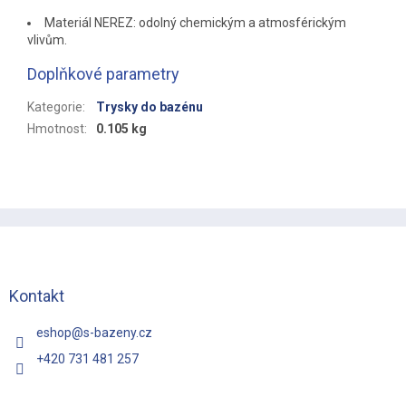
Materiál NEREZ: odolný chemickým a atmosférickým
vlivům.
Doplňkové parametry
Kategorie
:
Trysky do bazénu
Hmotnost
:
0.105 kg
Z
á
p
a
t
Kontakt
í
eshop
@
s-bazeny.cz
+420 731 481 257