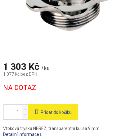
1 303 Kč
/ ks
1 077 Kč bez DPH
Měrná
NA DOTAZ
cena:
Přidat do košíku
Vtoková tryska NEREZ, transparentní kulisa 9 mm.
Detailní informace