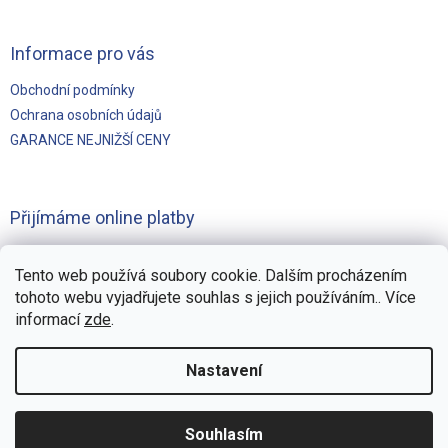
Informace pro vás
Obchodní podmínky
Ochrana osobních údajů
GARANCE NEJNIŽŠÍ CENY
Přijímáme online platby
Tento web používá soubory cookie. Dalším procházením
tohoto webu vyjadřujete souhlas s jejich používáním.. Více
informací
zde
.
Vytvořilo
Pohání Shoptet
Nastavení
Copyright 2026
Švejnoha Bazény Eshop
. Všechna práva
Souhlasím
vyhrazena.