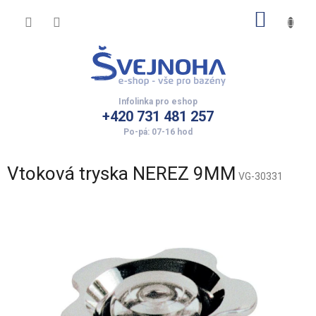
Přejít
NÁKUP
na
obsah
KOŠÍK
+420 731 481 257
Vtoková tryska NEREZ 9MM
VG-30331