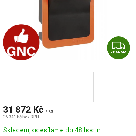
Z
ZDARMA
D
A
R
M
A
31 872 Kč
/ ks
26 341 Kč bez DPH
Měrná
Skladem, odesíláme do 48 hodin
cena: