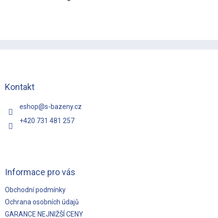
Z
á
p
a
t
Kontakt
í
eshop
@
s-bazeny.cz
+420 731 481 257
Informace pro vás
Obchodní podmínky
Ochrana osobních údajů
GARANCE NEJNIŽŠÍ CENY