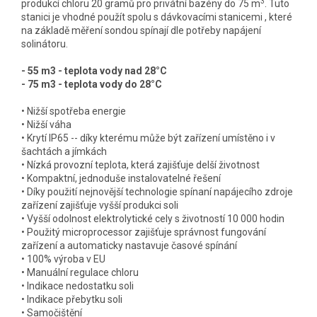
3
produkcí chloru 20 gramů pro privátní bazény do 75 m
. Tuto
stanici je vhodné použít spolu s dávkovacími stanicemi , které
na základě měření sondou spínají dle potřeby napájení
solinátoru.
- 55 m3 - teplota vody nad 28°C
- 75 m3 - teplota vody do 28°C
• Nižší spotřeba energie
• Nižší váha
• Krytí IP65 -- díky kterému může být zařízení umístěno i v
šachtách a jímkách
• Nízká provozní teplota, která zajišťuje delší životnost
• Kompaktní, jednoduše instalovatelné řešení
• Díky použití nejnovější technologie spínaní napájecího zdroje
zařízení zajišťuje vyšší produkci soli
• Vyšší odolnost elektrolytické cely s životností 10 000 hodin
• Použitý microprocessor zajišťuje správnost fungování
zařízení a automaticky nastavuje časové spínání
• 100% výroba v EU
• Manuální regulace chloru
• Indikace nedostatku soli
• Indikace přebytku soli
• Samočištění