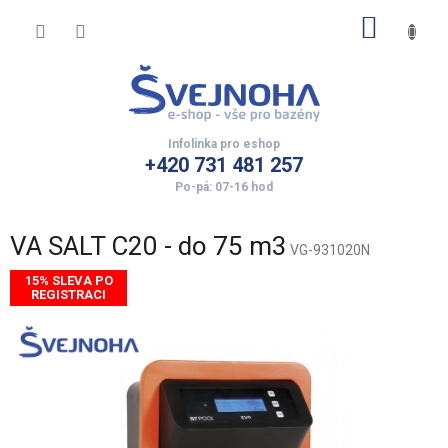
Přejít
NÁKUP
na
obsah
KOŠÍK
+420 731 481 257
VA SALT C20 - do 75 m3
VG-931020N
15% SLEVA PO
REGISTRACI