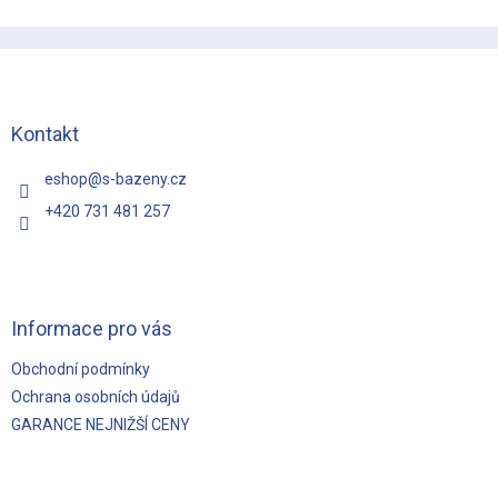
Z
á
p
a
t
Kontakt
í
eshop
@
s-bazeny.cz
+420 731 481 257
Informace pro vás
Obchodní podmínky
Ochrana osobních údajů
GARANCE NEJNIŽŠÍ CENY