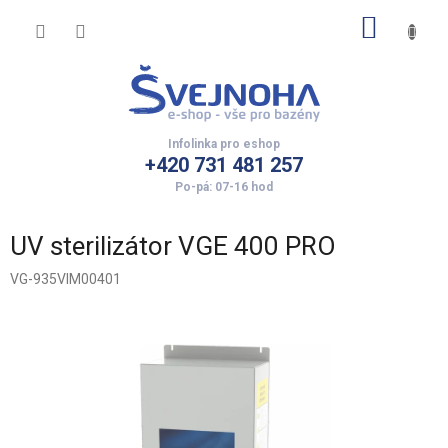
Přejít
NÁKUP
na
obsah
KOŠÍK
+420 731 481 257
UV sterilizátor VGE 400 PRO
VG-935VIM00401