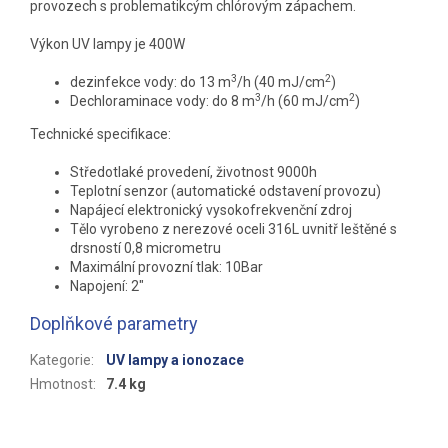
provozech s problematikcým chlórovým zápachem.
Výkon UV lampy je 400W
3
2
dezinfekce vody: do 13 m
/h (40 mJ/cm
)
3
2
Dechloraminace vody: do 8 m
/h (60 mJ/cm
)
Technické specifikace:
Středotlaké provedení, životnost 9000h
Teplotní senzor (automatické odstavení provozu)
Napájecí elektronický vysokofrekvenční zdroj
Tělo vyrobeno z nerezové oceli 316L uvnitř leštěné s
drsností 0,8 micrometru
Maximální provozní tlak: 10Bar
Napojení: 2"
Doplňkové parametry
Kategorie
:
UV lampy a ionozace
Hmotnost
:
7.4 kg