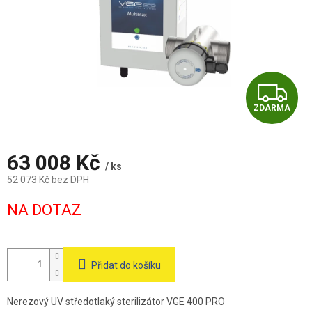
Z
ZDARMA
D
A
63 008 Kč
/ ks
R
52 073 Kč bez DPH
Měrná
M
NA DOTAZ
cena:
A
Přidat do košíku
Nerezový UV středotlaký sterilizátor VGE 400 PRO