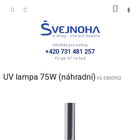
Přejít
NÁKUP
na
obsah
KOŠÍK
+420 731 481 257
UV lampa 75W (náhradní)
VG-E800902