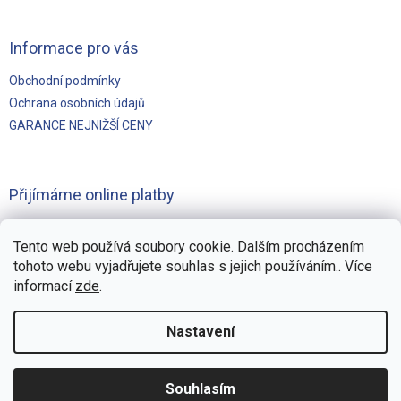
Informace pro vás
Obchodní podmínky
Ochrana osobních údajů
GARANCE NEJNIŽŠÍ CENY
Přijímáme online platby
Tento web používá soubory cookie. Dalším procházením
tohoto webu vyjadřujete souhlas s jejich používáním.. Více
informací
zde
.
Vytvořilo
Pohání Shoptet
Nastavení
Copyright 2026
Švejnoha Bazény Eshop
. Všechna práva
Souhlasím
vyhrazena.