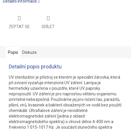
Detailní informace
ZEPTAT SE
SDÍLET
Popis
Diskuze
Detailní popis produktu
UV sterilizátor je přístroj ve kterém je speciální žárovka, která
při svícení vyzařuje intenzivně UV záření. Lampa je
hermeticky uzavřena v pouzdře, které UV paprsky
nepropouští. UV záření je pro naprostou většinu organismu
smrtelně nebezpečná. Používáme jej pro ničení řas, parazitů,
plísní, virů, kvasinek a bakterií obsažených ve vodě bez použití
chemikálií. Ultrafialové záření je neviditelné
elektromagnetické záření (jedna z oblastí
elektromagnetického spektra) o vlnové délce 4-400 nm a
frekvenci 1 015-1017 Hz. Je součástí slunečního spektra