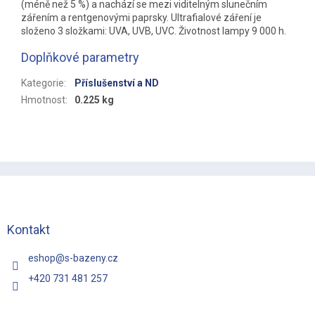
(méně než 5 %) a nachází se mezi viditelným slunečním
zářením a rentgenovými paprsky. Ultrafialové záření je
složeno 3 složkami: UVA, UVB, UVC. Životnost lampy 9 000 h.
Doplňkové parametry
Kategorie
:
Příslušenství a ND
Hmotnost
:
0.225 kg
Z
á
p
a
t
Kontakt
í
eshop
@
s-bazeny.cz
+420 731 481 257