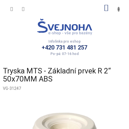
Přejít
NÁKUP
na
obsah
KOŠÍK
+420 731 481 257
Tryska MTS - Základní prvek R 2“
50x70MM ABS
VG-31247