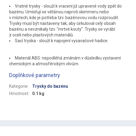
Vratné trysky - slouží k vracení již upravené vody zpět do
bazénu. Umísťují se většinou naproti skimmeru nebo
v místech, kde je potřeba tzv. bazénovou vodu rozproudit.
Trysky musí být nastaveny tak, aby cirkuloval celý obsah
bazénu a nevznikaly tzv. "mrtvé kouty". Trysky se vyrábí
z oceli nebo plastových materiálů.
Sací tryska - slouží k napojení vysavačové hadice.
Materiál ABS: nepodléhá změnám v důsledku vystavení
chemickým a atmosférickým vlivům.
Doplňkové parametry
Kategorie
:
Trysky do bazénu
Hmotnost
:
0.1 kg
Z
á