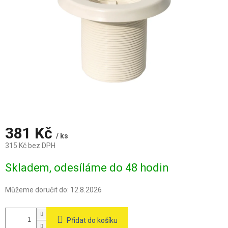
381 Kč
/ ks
315 Kč bez DPH
Měrná
Skladem, odesíláme do 48 hodin
cena:
Můžeme doručit do:
12.8.2026
Přidat do košíku