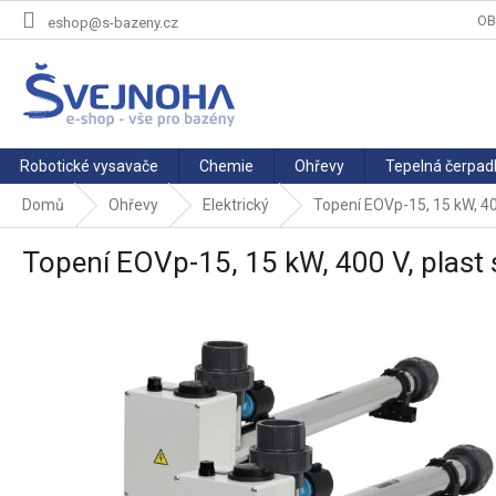
Přejít
OB
eshop@s-bazeny.cz
na
obsah
Robotické vysavače
Chemie
Ohřevy
Tepelná čerpad
Domů
Ohřevy
Elektrický
Topení EOVp-15, 15 kW, 400
Topení EOVp-15, 15 kW, 400 V, plast 