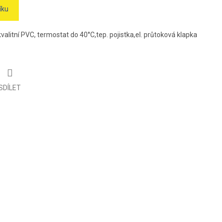
íku
valitní PVC, termostat do 40°C,tep. pojistka,el. průtoková klapka
SDÍLET