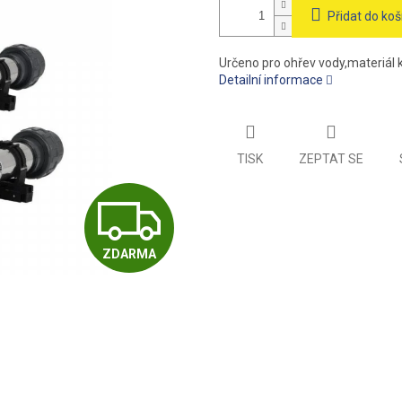
Přidat do koš
Určeno pro ohřev vody,materiál k
Detailní informace
TISK
ZEPTAT SE
Z
ZDARMA
D
A