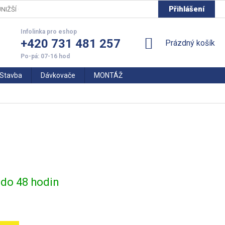
Přihlášení
NIŽŠÍ CENY
+420 731 481 257
NÁKUPNÍ
Prázdný košík
KOŠÍK
Stavba
Dávkovače
MONTÁŽ
do 48 hodin