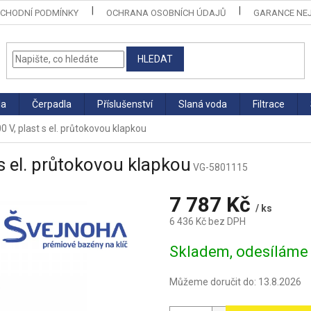
CHODNÍ PODMÍNKY
OCHRANA OSOBNÍCH ÚDAJŮ
GARANCE NEJ
HLEDAT
la
Čerpadla
Příslušenství
Slaná voda
Filtrace
 V, plast s el. průtokovou klapkou
s el. průtokovou klapkou
VG-5801115
7 787 Kč
/ ks
6 436 Kč bez DPH
Měrná
Skladem, odesíláme 
cena:
Můžeme doručit do:
13.8.2026