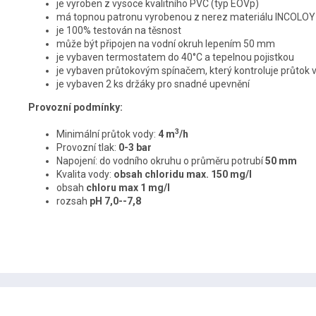
je vyroben z vysoce kvalitního PVC (typ EOVp)
má topnou patronu vyrobenou z nerez materiálu INCOLOY 80
je 100% testován na těsnost
může být připojen na vodní okruh lepením 50 mm
je vybaven termostatem do 40°C a tepelnou pojistkou
je vybaven průtokovým spínačem, který kontroluje průtok 
je vybaven 2 ks držáky pro snadné upevnění
Provozní podmínky:
3
Minimální průtok vody:
4 m
/h
Provozní tlak:
0-3 bar
Napojení: do vodního okruhu o průměru potrubí
50 mm
Kvalita vody:
obsah chloridu max. 150 mg/l
obsah
chloru max 1 mg/l
rozsah
pH 7,0--7,8
Z
á
p