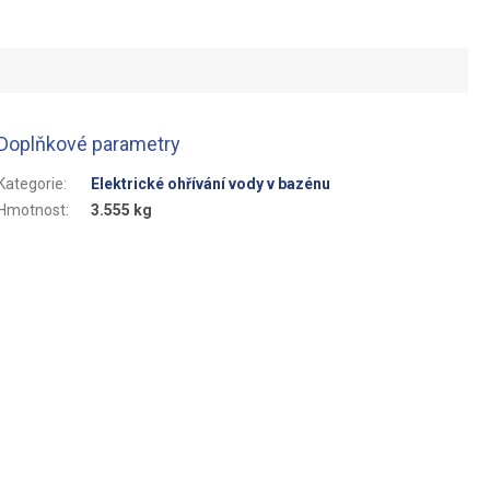
Doplňkové parametry
Kategorie
:
Elektrické ohřívání vody v bazénu
Hmotnost
:
3.555 kg