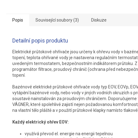
Popis
Související soubory (3)
Diskuze
Detailní popis produktu
Elektrické průtokové ohřívače jsou určeny k ohřevu vody v bazéne
topení, teplota ohřívané vody je nastavena regulačním termostat
uvedeným termostatem, bezpečnostním indikátorem průtoku. Z to
programátor filtrace, proudový chránič (ochrana před nebezpeč
topení.
Bazénové elektrické průtokové ohřívače vody typ EOV, EOVp, EOV
vytápění bazénové vody, nebo vody v jiných vodních okruzích s pr
soustavě nainstalován za proudovým chráničem. Doporučujeme t
VÁGNER, které spolehlivě zajistí nejen požadovanou komfortnost, 
na vlastní tělo pláště a v použití průtokové klapky namísto tlako
Každý elektrický ohřev EOV:
využívá převod el. energie na energii tepelnou