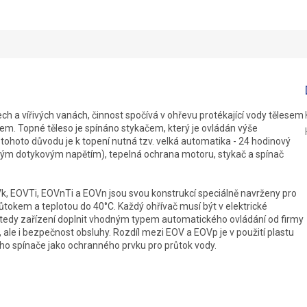
R
M
A
ch a vířivých vanách, činnost spočívá v ohřevu protékající vody tělesem
em. Topné těleso je spínáno stykačem, který je ovládán výše
hoto důvodu je k topení nutná tzv. velká automatika - 24 hodinový
ným dotykovým napětím), tepelná ochrana motoru, stykač a spínač
k, EOVTi, EOVnTi a EOVn jsou svou konstrukcí speciálně navrženy pro
ůtokem a teplotou do 40°C. Každý ohřívač musí být v elektrické
edy zařízení doplnit vhodným typem automatického ovládání od firmy
ale i bezpečnost obsluhy. Rozdíl mezi EOV a EOVp je v použití plastu
vého spínače jako ochranného prvku pro průtok vody.