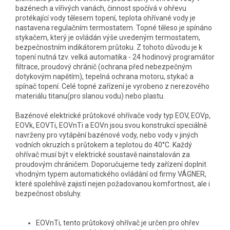
bazénech a vířivých vanách, činnost spočívá v ohřevu
protékající vody tělesem topení, teplota ohřívané vody je
nastavena regulačním termostatem. Topné těleso je spínáno
stykačem, který je ovládán výše uvedeným termostatem,
bezpečnostním indikátorem průtoku. Z tohoto důvodu je k
topení nutná tzv. velká automatika - 24 hodinový programátor
filtrace, proudový chránič (ochrana před nebezpečným
dotykovým napětím), tepelná ochrana motoru, stykač a
spínač topení. Celé topné zařízení je vyrobeno z nerezového
materiálu titanu(pro slanou vodu) nebo plastu.
Bazénové elektrické průtokové ohřívače vody typ EOV, EOVp,
EOVk, EOVTi, EOVnTi a EOVn jsou svou konstrukcí speciálně
navrženy pro vytápění bazénové vody, nebo vody v jiných
vodních okruzích s průtokem a teplotou do 40°C. Každý
ohřívač musí být v elektrické soustavě nainstalován za
proudovým chráničem. Doporučujeme tedy zařízení doplnit
vhodným typem automatického ovládání od firmy VÁGNER,
které spolehlivě zajistí nejen požadovanou komfortnost, ale i
bezpečnost obsluhy.
EOVnTi, tento průtokový ohřívač je určen pro ohřev