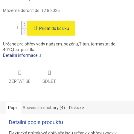
Můžeme doručit do:
12.8.2026
Přidat do košíku
Určeno pro ohřev vody nadzem. bazénu,Titan, termostat do
40°C,tep. pojistka
Detailní informace
ZEPTAT SE
SDÍLET
Popis
Související soubory (4)
Diskuze
Detailní popis produktu
Elektrické průtokové ohřívače jsou určeny k ohřevu vody v