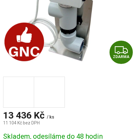
Z
ZDARMA
D
A
R
M
A
13 436 Kč
/ ks
11 104 Kč bez DPH
Měrná
Skladem, odesíláme do 48 hodin
cena: