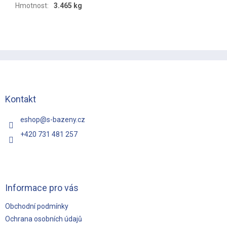
Hmotnost
:
3.465 kg
Z
á
p
a
t
Kontakt
í
eshop
@
s-bazeny.cz
+420 731 481 257
Informace pro vás
Obchodní podmínky
Ochrana osobních údajů