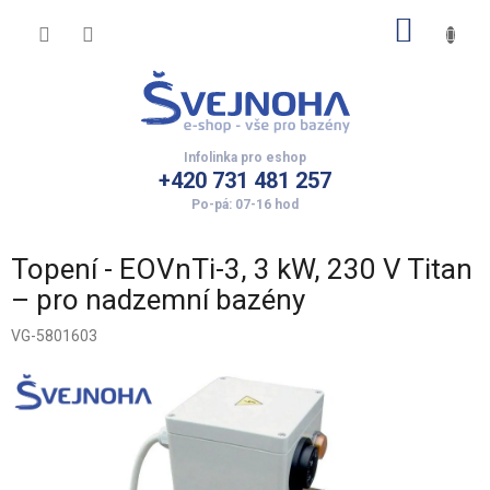
Přejít
NÁKUP
na
obsah
KOŠÍK
+420 731 481 257
Topení - EOVnTi-3, 3 kW, 230 V Titan
– pro nadzemní bazény
VG-5801603