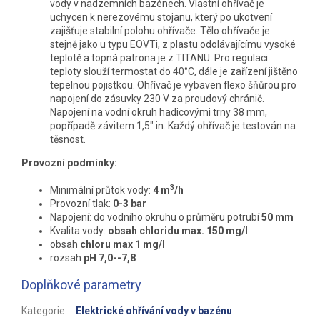
vody v nadzemních bazénech. Vlastní ohřívač je
uchycen k nerezovému stojanu, který po ukotvení
zajišťuje stabilní polohu ohřívače. Tělo ohřívače je
stejně jako u typu EOVTi, z plastu odolávajícímu vysoké
teplotě a topná patrona je z TITANU. Pro regulaci
teploty slouží termostat do 40°C, dále je zařízení jištěno
tepelnou pojistkou. Ohřívač je vybaven flexo šňůrou pro
napojení do zásuvky 230 V za proudový chránič.
Napojení na vodní okruh hadicovými trny 38 mm,
popřípadě závitem 1,5" in. Každý ohřívač je testován na
těsnost.
Provozní podmínky:
3
Minimální průtok vody:
4 m
/h
Provozní tlak:
0-3 bar
Napojení: do vodního okruhu o průměru potrubí
50 mm
Kvalita vody:
obsah chloridu max. 150 mg/l
obsah
chloru max 1 mg/l
rozsah
pH 7,0--7,8
Doplňkové parametry
Kategorie
:
Elektrické ohřívání vody v bazénu