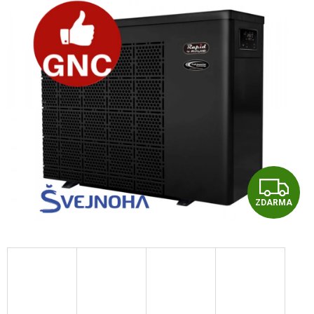
Z
ZDARMA
D
A
R
M