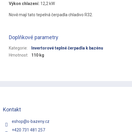
Výkon chlazení:
12,2 kW
Nově mají tato tepelná čerpadla chladivo R32.
Doplňkové parametry
Kategorie
:
Invertorové teplné čerpadla k bazénu
Hmotnost
:
110 kg
Z
á
p
a
t
Kontakt
í
eshop
@
s-bazeny.cz
+420 731 481 257