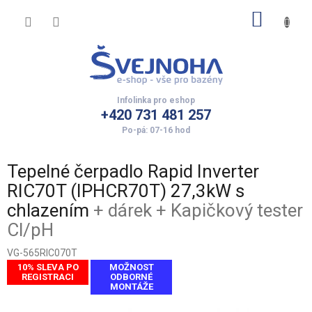
Přejít
NÁKUP
na
obsah
KOŠÍK
+420 731 481 257
Tepelné čerpadlo Rapid Inverter
RIC70T (IPHCR70T) 27,3kW s
chlazením
+ dárek + Kapičkový tester
Cl/pH
VG-565RIC070T
10% SLEVA PO
MOŽNOST
REGISTRACI
ODBORNÉ
MONTÁŽE