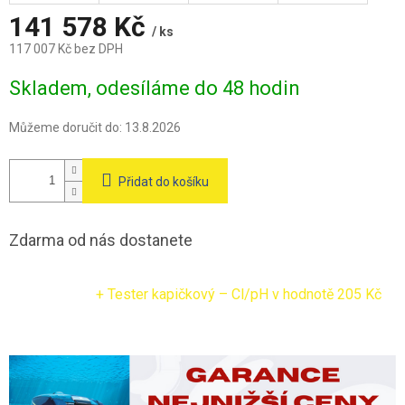
A
141 578 Kč
/ ks
117 007 Kč bez DPH
Měrná
Skladem, odesíláme do 48 hodin
cena:
Můžeme doručit do:
13.8.2026
Přidat do košíku
Zdarma od nás dostanete
+ Tester kapičkový – Cl/pH
v hodnotě 205 Kč