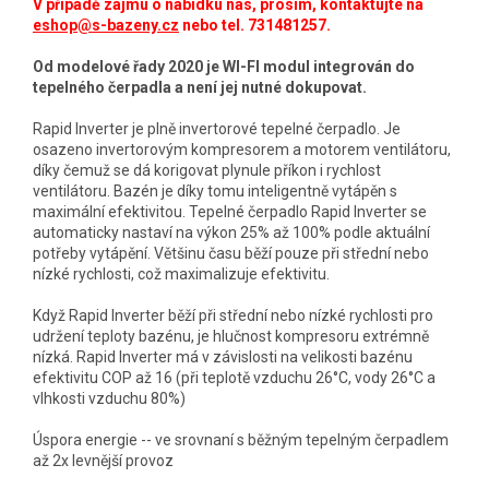
V případě zájmu o nabídku nás, prosím, kontaktujte na
eshop@s-bazeny.cz
nebo tel. 731481257.
Od modelové řady 2020 je WI-FI modul integrován do
tepelného čerpadla a není jej nutné dokupovat.
Rapid Inverter je plně invertorové tepelné čerpadlo. Je
osazeno invertorovým kompresorem a motorem ventilátoru,
díky čemuž se dá korigovat plynule příkon i rychlost
ventilátoru. Bazén je díky tomu inteligentně vytápěn s
maximální efektivitou. Tepelné čerpadlo Rapid Inverter se
automaticky nastaví na výkon 25% až 100% podle aktuální
potřeby vytápění. Většinu času běží pouze při střední nebo
nízké rychlosti, což maximalizuje efektivitu.
Když Rapid Inverter běží při střední nebo nízké rychlosti pro
udržení teploty bazénu, je hlučnost kompresoru extrémně
nízká. Rapid Inverter má v závislosti na velikosti bazénu
efektivitu COP až 16 (při teplotě vzduchu 26°C, vody 26°C a
vlhkosti vzduchu 80%)
Úspora energie -- ve srovnaní s běžným tepelným čerpadlem
až 2x levnější provoz