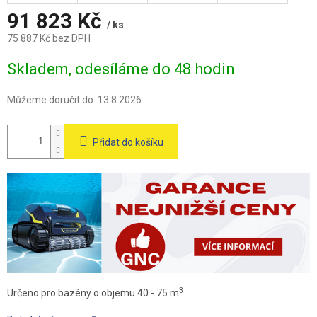
A
91 823 Kč
/ ks
75 887 Kč bez DPH
Měrná
Skladem, odesíláme do 48 hodin
cena:
Můžeme doručit do:
13.8.2026
Přidat do košíku
3
Určeno pro bazény o objemu 40 - 75 m