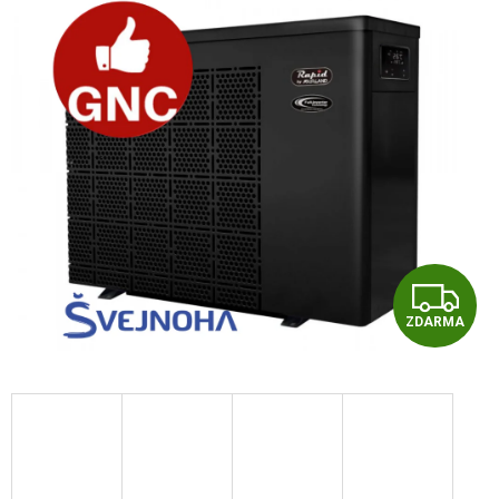
Z
ZDARMA
D
A
R
M