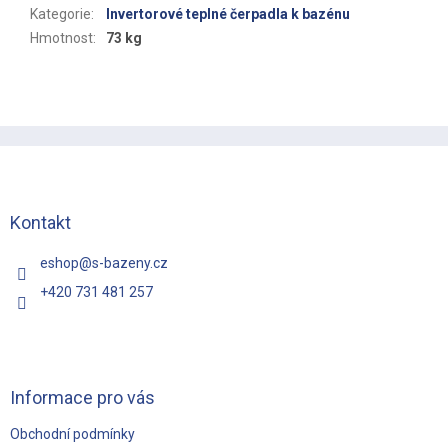
Kategorie
:
Invertorové teplné čerpadla k bazénu
Hmotnost
:
73 kg
Z
á
p
a
t
Kontakt
í
eshop
@
s-bazeny.cz
+420 731 481 257
Informace pro vás
Obchodní podmínky