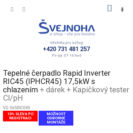
Přejít
NÁKUP
na
obsah
KOŠÍK
+420 731 481 257
Tepelné čerpadlo Rapid Inverter
RIC45 (IPHCR45) 17,5kW s
chlazením
+ dárek + Kapičkový tester
Cl/pH
VG-565RIC045
10% SLEVA PO
MOŽNOST
REGISTRACI
ODBORNÉ
MONTÁŽE