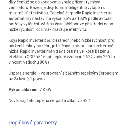
díky čemuž se dá korigovat plynule příkon i rychlost
ventilátoru. Bazén je díky tomu inteligentně vytápěn s
maximální efektivitou. Tepelné čerpadlo Rapid Inverter se
automaticky nastaví na výkon 25% až 100% podle aktuální
potřeby vytápění. Většinu času běží pouze při střední nebo
nízké rychlosti, což maximalizuje efektivitu.
Když Rapid Inverter běží při střední nebo nízké rychlosti pro
udržení teploty bazénu, je hlučnost kompresoru extrémně
nízká. Rapid Inverter má v závislosti na velikosti bazénu
efektivitu COP až 16 (při teplotě vzduchu 26°C, vody 26°C a
vlhkosti vzduchu 80%)
Úspora energie -- ve srovnaní s běžným tepelným čerpadlem
až 2x levnější provoz
Výkon chlazení:
7,8 kW
Nově mají tato tepelná čerpadla chladivo R32.
Doplňkové parametry