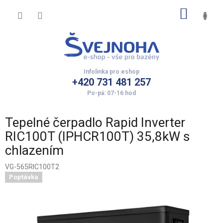
Přejít
NÁKUP
na
obsah
KOŠÍK
+420 731 481 257
Tepelné čerpadlo Rapid Inverter
RIC100T (IPHCR100T) 35,8kW s
chlazením
VG-565RIC100T2
Poptávka