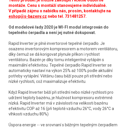
Tento produkt je možné zakoupit i včetně odborné
montáže. Cenu s montáží stanovujeme individuálně.
V případě zájmu o nabídku nás, prosím, kontaktujte na
eshop@s-bazeny.cz
nebo tel. 731481257.
Od modelové řady 2020 je WI-FI modul integrován do
tepelného čerpadla a není jej nutné dokupovat.
Rapid Inverter je plně invertorové tepelné čerpadlo. Je
osazeno invertorovým kompresorem a motorem ventilátoru,
díky čemuž se dá korigovat plynule příkon i rychlost
ventilátoru. Bazén je díky tomu inteligentně vytápěn s
maximální efektivitou. Tepelné čerpadlo Rapid Inverter se
automaticky nastaví na výkon 25% až 100% podle aktuální
potřeby vytápění. Většinu času běží pouze při střední nebo
nízké rychlosti, což maximalizuje efektivitu.
Když Rapid Inverter běží při střední nebo nízké rychlosti pro
udržení teploty bazénu, je hlučnost kompresoru extrémně
nízká. Rapid Inverter má v závislosti na velikosti bazénu
efektivitu COP až 16 (při teplotě vzduchu 26°C, vody 26°C a
vlhkosti vzduchu 80%)
Úspora energie -- ve srovnaní s běžným tepelným čerpadlem