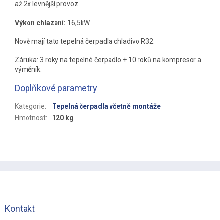
až 2x levnější provoz
Výkon chlazení:
16,5kW
Nově mají tato tepelná čerpadla chladivo R32.
Záruka: 3 roky na tepelné čerpadlo + 10 roků na kompresor a
výměník.
Doplňkové parametry
Kategorie
:
Tepelná čerpadla včetně montáže
Hmotnost
:
120 kg
Z
á
p
a
t
Kontakt