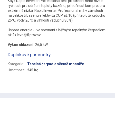
Když Rapid Inverter Professional běží při střední nebo nízké
rychlosti pro udržení teploty bazénu, je hlučnost kompresoru
extrémně nízká. Rapid Inverter Professional má v závislosti
na velikosti bazénu efektivitu COP až 10 (při teplotě vzduchu
26°C, vody 26°C a vlhkosti vzduchu 80%)
Úspora energie -- ve srovnaní s běžným tepelným čerpadlem
až 2x levnější provoz
Výkon chlazení:
26,5 kW
Doplňkové parametry
Kategorie
:
Tepelná čerpadla včetně montáže
Hmotnost
:
245 kg
Z
á
p
a