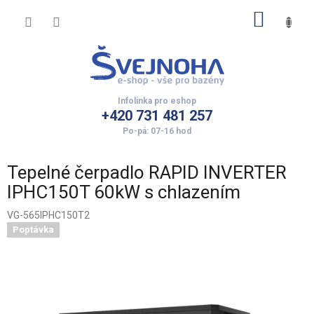
Přejít
NÁKUP
na
obsah
KOŠÍK
+420 731 481 257
Tepelné čerpadlo RAPID INVERTER
IPHC150T 60kW s chlazením
VG-565IPHC150T2
Poptávka