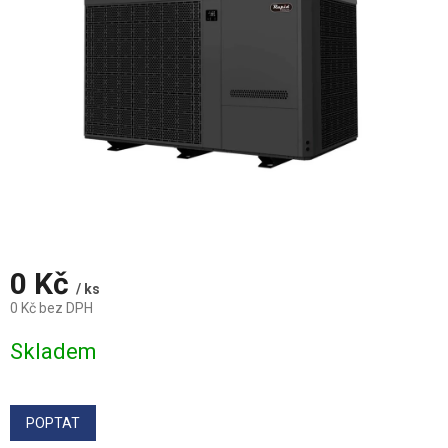
0 Kč
/ ks
0 Kč bez DPH
Měrná
Skladem
cena:
POPTAT