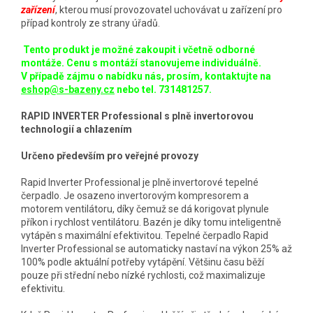
zařízení
, kterou musí provozovatel uchovávat u zařízení pro
případ kontroly ze strany úřadů.
Tento produkt je možné zakoupit i včetně odborné
montáže. Cenu s montáží stanovujeme individuálně.
V případě zájmu o nabídku nás, prosím, kontaktujte na
eshop@s-bazeny.cz
nebo tel. 731481257.
RAPID INVERTER Professional
s plně invertorovou
technologií a chlazením
Určeno především pro veřejné provozy
Rapid Inverter Professional je plně invertorové tepelné
čerpadlo. Je osazeno invertorovým kompresorem a
motorem ventilátoru, díky čemuž se dá korigovat plynule
příkon i rychlost ventilátoru. Bazén je díky tomu inteligentně
vytápěn s maximální efektivitou. Tepelné čerpadlo Rapid
Inverter Professional se automaticky nastaví na výkon 25% až
100% podle aktuální potřeby vytápění. Většinu času běží
pouze při střední nebo nízké rychlosti, což maximalizuje
efektivitu.