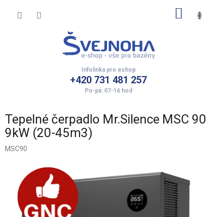
Přejít
NÁKUP
na
obsah
KOŠÍK
+420 731 481 257
Tepelné čerpadlo Mr.Silence MSC 90
9kW (20-45m3)
MSC90