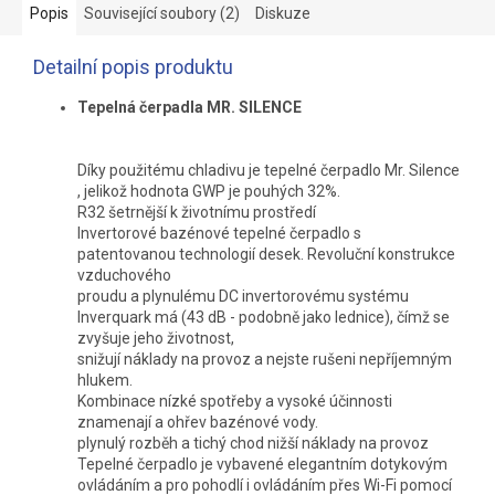
Popis
Související soubory (2)
Diskuze
Detailní popis produktu
Tepelná čerpadla MR. SILENCE
Díky použitému chladivu je tepelné čerpadlo Mr. Silence
, jelikož hodnota GWP je pouhých 32%.
R32 šetrnější k životnímu prostředí
Invertorové bazénové tepelné čerpadlo s
patentovanou technologií desek. Revoluční konstrukce
vzduchového
proudu a plynulému DC invertorovému systému
Inverquark má (43 dB - podobně jako lednice), čímž se
zvyšuje jeho životnost,
snižují náklady na provoz a nejste rušeni nepříjemným
hlukem.
Kombinace nízké spotřeby a vysoké účinnosti
znamenají a ohřev bazénové vody.
plynulý rozběh a tichý chod nižší náklady na provoz
Tepelné čerpadlo je vybavené elegantním dotykovým
ovládáním a pro pohodlí i ovládáním přes Wi-Fi pomocí