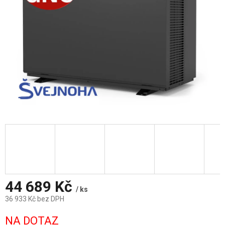
44 689 Kč
/ ks
36 933 Kč bez DPH
Měrná
NA DOTAZ
cena: