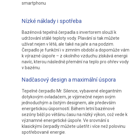
smartphonu
Nízké náklady i spotřeba
Bazénová tepelná čerpadla s invertorem slouží k
udržování stálé teploty vody. Plavání si tak můžete
užívat nejen v létě, ale také na jaře a na podzim.
Čerpadlo je funkční i v zimním období a dopomůže vám
k výrazné úspoře – z okolního vzduchu získává energii
navíc, kterou následně přemění na teplo pro ohřev vody
v bazénu.
Nadčasový design a maximální úspora
Tepelné čerpadlo Mr. Silence, vybavené elegantním
dotykovým ovladačem, je výjimečné nejen svým
jednoduchým a čistým designem, ale především
energetickou úsporností. Během letní bazénové
sezóny běží po většinu času na nízký výkon, což vede k
významné energetické úspoře. Ve srovnání s
klasickými čerpadly můžete ušetřit i více než polovinu
spotřebované energie.