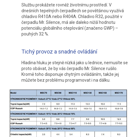
Službu prokážete rovněž životnímu prostředí. V
dnešních tepelných čerpadlech se povětšinou využívá
chladivo R410A nebo R404A. Chladivo R32, použité v
čerpadlu Mr. Silence, má ale daleko nižší hodnotu
potenciálu globálního oteplování (značeno GWP) –
pouhých 32 %.
Tichý provoz a snadné ovládání
Hladina hluku je stejně nízká jako u lednice, nemusíte se
proto obávat, že by vás čerpadlo Mr. Silence rušilo.
Kromě toho disponuje chytrým ovládáním, takže jej
můžete bez problému programovat i na dálku.