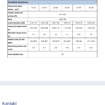
Z
á
p
a
t
Kontakt