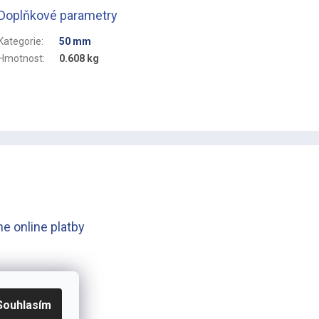
Doplňkové parametry
Kategorie
:
50 mm
Hmotnost
:
0.608 kg
e online platby
Souhlasím