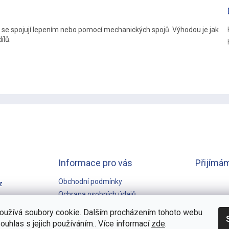
é se spojují lepením nebo pomocí mechanických spojů. Výhodou je jak
ílů.
Informace pro vás
Přijímám
Obchodní podmínky
z
Ochrana osobních údajů
GARANCE NEJNIŽŠÍ CENY
oužívá soubory cookie. Dalším procházením tohoto webu
souhlas s jejich používáním.. Více informací
zde
.