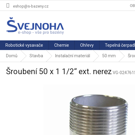
Přejít
OB
eshop@s-bazeny.cz
na
obsah
Robotické vysavače
Chemie
Ohřevy
Tepelná čerpad
Domů
Stavba
Instalační materiál
50 mm
Šro
Šroubení 50 x 1 1/2“ ext. nerez
VG-024761