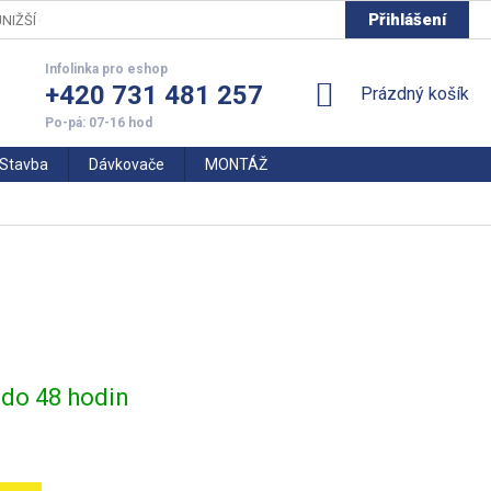
Přihlášení
NIŽŠÍ CENY
+420 731 481 257
NÁKUPNÍ
Prázdný košík
KOŠÍK
Stavba
Dávkovače
MONTÁŽ
do 48 hodin