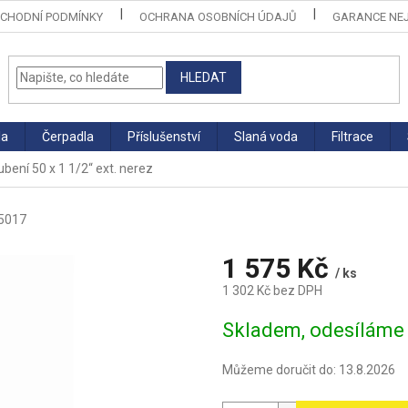
CHODNÍ PODMÍNKY
OCHRANA OSOBNÍCH ÚDAJŮ
GARANCE NEJ
HLEDAT
la
Čerpadla
Příslušenství
Slaná voda
Filtrace
ubení 50 x 1 1/2“ ext. nerez
5017
1 575 Kč
/ ks
1 302 Kč bez DPH
Měrná
Skladem, odesíláme 
cena:
Můžeme doručit do:
13.8.2026