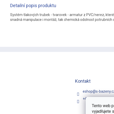
Detailní popis produktu
Systém tlakových trubek - tvarovek - armatur z PVC/nerez, kter
snadná manipulace i montáž, tak chemická odolnost potrubních d
Z
á
p
a
t
í
Kontakt
eshop
@
s-bazeny.c
+420 731 481 257
Tento web p
vyjadřujete 