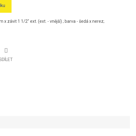
íku
 x závit 1 1/2" ext. (ext. - vnější) ; barva - šedá x nerez;
SDÍLET