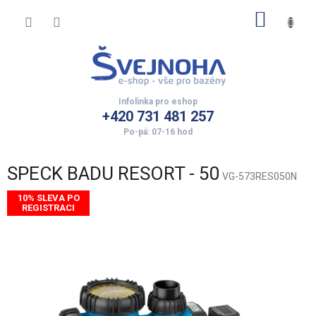
Přejít
NÁKUP
na
obsah
KOŠÍK
+420 731 481 257
SPECK BADU RESORT - 50
VG-573RES050N
10% SLEVA PO
REGISTRACI