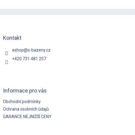
Z
á
p
a
t
Kontakt
í
eshop
@
s-bazeny.cz
+420 731 481 257
Informace pro vás
Obchodní podmínky
Ochrana osobních údajů
GARANCE NEJNIŽŠÍ CENY