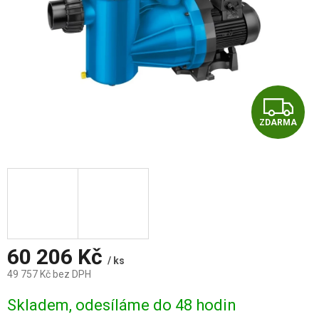
Z
ZDARMA
D
A
R
M
A
60 206 Kč
/ ks
49 757 Kč bez DPH
Měrná
Skladem, odesíláme do 48 hodin
cena: