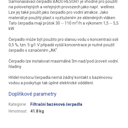
Samonasávací čerpadlo BADU RESORT je vhodné pro použití
na poloveřejných a veřejných provozech jako např.: wellnes.
Lze jej také použít jako čerpadlo pro vodní atrakce. Jako
materiál je použitý plast s vyztužením ze skleněných vláken.
3
Tato čerpadla mají průtok 30 -- 110 m
/h a výkonem 1,5 -- 5,5
kW
Čerpadlo může být použito pro slanou vodu o koncentraci soli
0,5 %, tzn. 5 g/l. V případě vyšší koncentrace je nutné použít
čerpadlo s označením „AK“.
Čerpadlo lze instalovat maximálně 3m nad/pod úroveň vodní
hladiny.
Hřídel motoru/čerpadla nemá žádný kontakt s bazénovou
vodou a poskytuje tak úplné elektrické oddělení.
Doplňkové parametry
Kategorie
:
Filtrační bazénová čerpadla
Hmotnost
:
41.8 kg