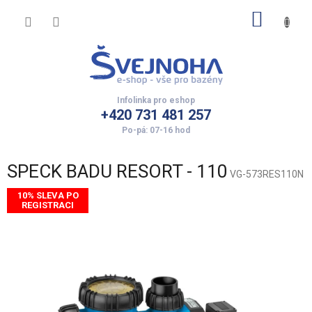
Přejít
NÁKUP
na
obsah
KOŠÍK
+420 731 481 257
SPECK BADU RESORT - 110
VG-573RES110N
10% SLEVA PO
REGISTRACI