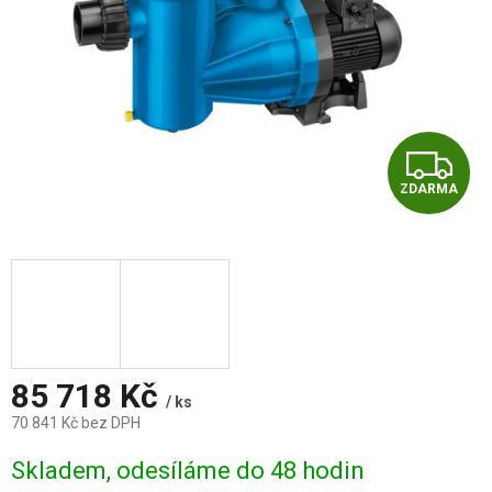
Z
ZDARMA
D
A
R
M
A
85 718 Kč
/ ks
70 841 Kč bez DPH
Měrná
Skladem, odesíláme do 48 hodin
cena: