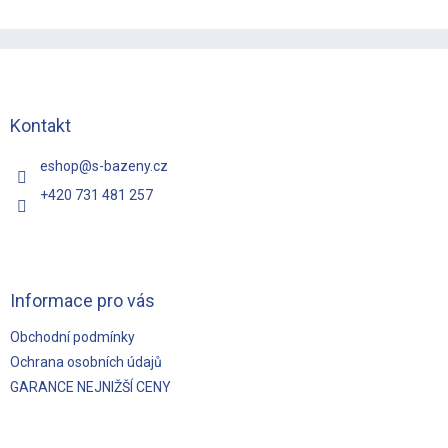
Z
á
p
a
t
Kontakt
í
eshop
@
s-bazeny.cz
+420 731 481 257
Informace pro vás
Obchodní podmínky
Ochrana osobních údajů
GARANCE NEJNIŽŠÍ CENY