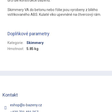
určí dle konstrukce bazénu.
Skimmery VA do betonu nebo fólie jsou vyrobeny z bílého
vstřikovaného ABS. Kulaté víko upevněné na čtvercový rám.
Doplňkové parametry
Kategorie
:
Skimmery
Hmotnost
:
5.85 kg
Z
á
p
a
t
Kontakt
í
eshop
@
s-bazeny.cz