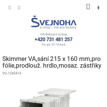
Přejít
NÁKUP
na
obsah
KOŠÍK
+420 731 481 257
Skimmer VA,sání 215 x 160 mm,pro
fólie,prodlouž. hrdlo,mosaz. zástřiky
VG-1540414