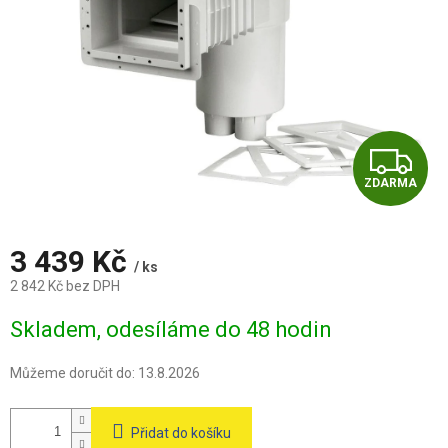
Z
ZDARMA
D
A
3 439 Kč
/ ks
R
2 842 Kč bez DPH
Měrná
M
Skladem, odesíláme do 48 hodin
cena:
A
Můžeme doručit do:
13.8.2026
Přidat do košíku