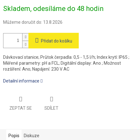
Měrná
Skladem, odesíláme do 48 hodin
cena:
Můžeme doručit do:
13.8.2026
Přidat do košíku
Dávkovací stanice; Průtok čerpadla: 0,5 - 1,5 l/h; Index krytí: IP65 ;
Měřené parametry: pH a FCL; Digitální display: Ano ; Možnost
rozšíření: Ano; Napájení: 230 V AC
Detailní informace
ZEPTAT SE
SDÍLET
Popis
Diskuze