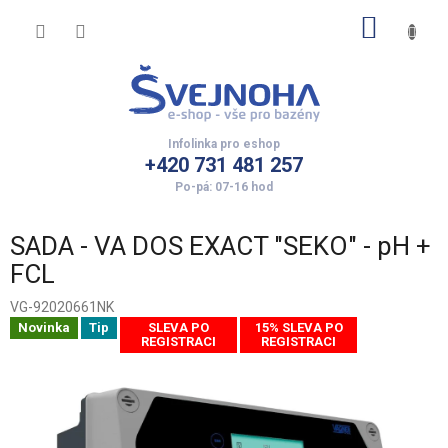
Přejít
NÁKUP
na
obsah
KOŠÍK
+420 731 481 257
SADA - VA DOS EXACT "SEKO" - pH +
FCL
VG-92020661NK
Novinka
Tip
SLEVA PO
15% SLEVA PO
REGISTRACI
REGISTRACI