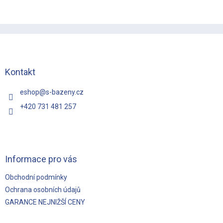
Z
á
p
a
t
Kontakt
í
eshop
@
s-bazeny.cz
+420 731 481 257
Informace pro vás
Obchodní podmínky
Ochrana osobních údajů
GARANCE NEJNIŽŠÍ CENY