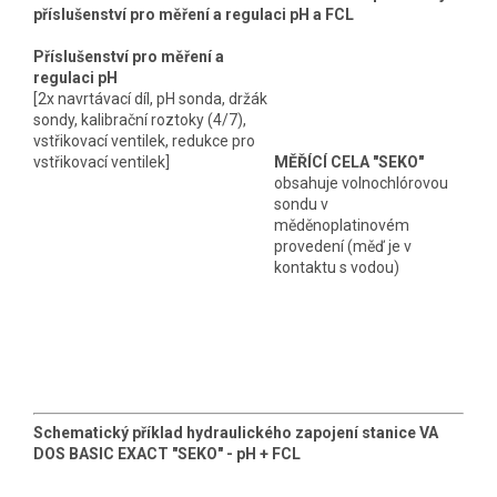
příslušenství pro měření a regulaci pH a FCL
Příslušenství pro měření a
regulaci pH
[2x navrtávací díl, pH sonda, držák
sondy, kalibrační roztoky (4/7),
vstřikovací ventilek, redukce pro
vstřikovací ventilek]
MĚŘÍCÍ CELA "SEKO"
obsahuje volnochlórovou
sondu v
měděnoplatinovém
provedení (měď je v
kontaktu s vodou)
Schematický příklad hydraulického zapojení stanice VA
DOS BASIC EXACT "SEKO" - pH + FCL