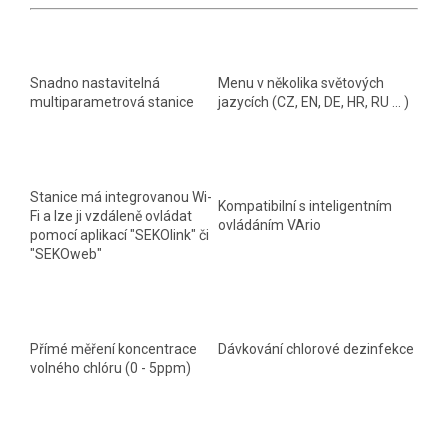
Snadno nastavitelná
Menu v několika světových
multiparametrová stanice
jazycích (CZ, EN, DE, HR, RU ... )
Stanice má integrovanou Wi-
Kompatibilní s inteligentním
Fi a lze ji vzdáleně ovládat
ovládáním VArio
pomocí aplikací "SEKOlink" či
"SEKOweb"
Přímé měření koncentrace
Dávkování chlorové dezinfekce
volného chlóru (0 - 5ppm)