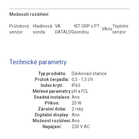
Možnosti rozšíření:
Průtokový
Hladinová
VA
KIT ORP s PT
Teplotní
VArio
senzor
sonda
DATALOG
sondou
senzor
Technické parametry
Typ produktu:
Dávkovací stanice
Průtok čerpadla:
0,5 - 1,5 l/h
Index krytí:
IP65
Měřené parametry:
pH a FCL
Snadná instalace:
Ano
Příkon:
20 W
Záruční doba:
2 roky
Digitální display:
Ano
Možnost rozšíření:
Ano
Napájení:
230 V AC