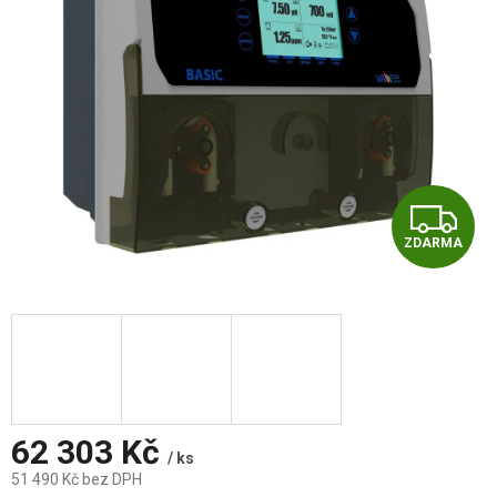
Z
ZDARMA
D
A
R
M
A
62 303 Kč
/ ks
51 490 Kč bez DPH