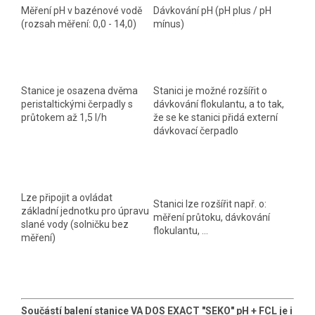
Měření pH v bazénové vodě
Dávkování pH (pH plus / pH
(rozsah měření: 0,0 - 14,0)
mínus)
Stanice je osazena dvěma
Stanici je možné rozšířit o
peristaltickými čerpadly s
dávkování flokulantu, a to tak,
průtokem až 1,5 l/h
že se ke stanici přidá externí
dávkovací čerpadlo
Lze připojit a ovládat
Stanici lze rozšířit např. o:
základní jednotku pro úpravu
měření průtoku, dávkování
slané vody (solničku bez
flokulantu, ...
měření)
Součástí
balení stanice VA DOS EXACT "SEKO" pH + FCL je i