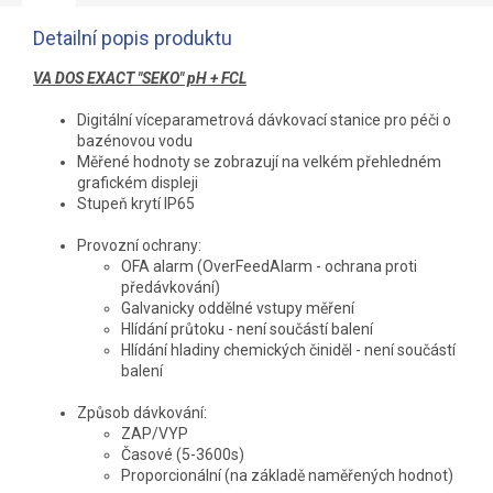
Detailní popis produktu
VA DOS EXACT "SEKO" pH + FCL
Digitální víceparametrová dávkovací stanice pro péči o
bazénovou vodu
Měřené hodnoty se zobrazují na velkém přehledném
grafickém displeji
Stupeň krytí IP65
Provozní ochrany:
OFA alarm (OverFeedAlarm - ochrana proti
předávkování)
Galvanicky oddělné vstupy měření
Hlídání průtoku - není součástí balení
Hlídání hladiny chemických činiděl - není součástí
balení
Způsob dávkování:
ZAP/VYP
Časové (5-3600s)
Proporcionální (na základě naměřených hodnot)