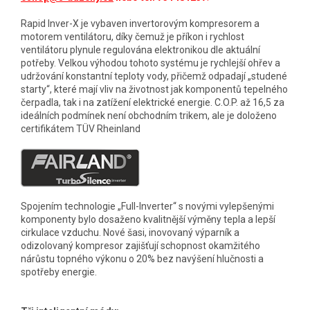
Rapid Inver-X je vybaven invertorovým kompresorem a
motorem ventilátoru, díky čemuž je příkon i rychlost
ventilátoru plynule regulována elektronikou dle aktuální
potřeby. Velkou výhodou tohoto systému je rychlejší ohřev a
udržování konstantní teploty vody, přičemž odpadají „studené
starty“, které mají vliv na životnost jak komponentů tepelného
čerpadla, tak i na zatížení elektrické energie. C.O.P. až 16,5 za
ideálních podmínek není obchodním trikem, ale je doloženo
certifikátem TÜV Rheinland
Spojením technologie „Full-Inverter“ s novými vylepšenými
komponenty bylo dosaženo kvalitnější výměny tepla a lepší
cirkulace vzduchu. Nové šasi, inovovaný výparník a
odizolovaný kompresor zajišťují schopnost okamžitého
nárůstu topného výkonu o 20% bez navýšení hlučnosti a
spotřeby energie.