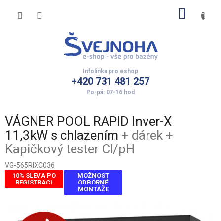
Přejít
NÁKUP
na
obsah
KOŠÍK
+420 731 481 257
VÁGNER POOL RAPID Inver-X
11,3kW s chlazením
+ dárek +
Kapičkový tester Cl/pH
VG-565RIXC036
10% SLEVA PO
MOŽNOST
REGISTRACI
ODBORNÉ
MONTÁŽE