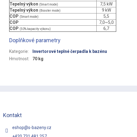
Tepelný výkon
7,5 kW
(Smart mode)
Tepelný výkon
9 kW
(Booster mode)
COP
5,5
(Smart mode)
COP
7,0~5,0
COP
6,7
(50% kapacity výkonu)
Doplňkové parametry
Kategorie
:
Invertorové teplné čerpadla k bazénu
Hmotnost
:
70 kg
Z
á
p
a
t
Kontakt
í
eshop
@
s-bazeny.cz
+420 731 481 257