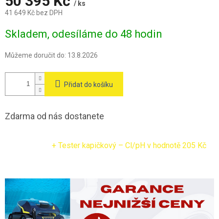
A
50 395 Kč
/ ks
41 649 Kč bez DPH
Měrná
Skladem, odesíláme do 48 hodin
cena:
Můžeme doručit do:
13.8.2026
Přidat do košíku
Zdarma od nás dostanete
+ Tester kapičkový – Cl/pH
v hodnotě 205 Kč