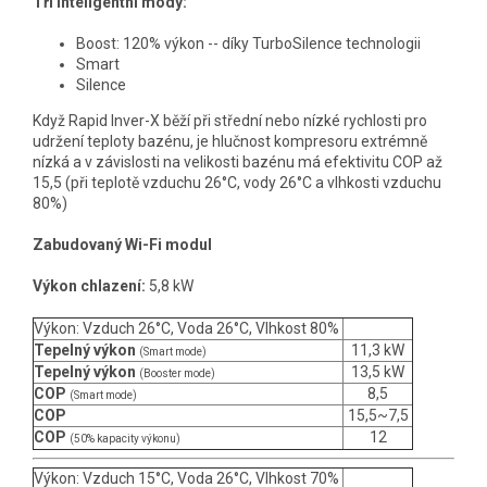
Tři inteligentní módy:
Boost: 120% výkon -- díky TurboSilence technologii
Smart
Silence
Když Rapid Inver-X běží při střední nebo nízké rychlosti pro
udržení teploty bazénu, je hlučnost kompresoru extrémně
nízká a v závislosti na velikosti bazénu má efektivitu COP až
15,5 (při teplotě vzduchu 26°C, vody 26°C a vlhkosti vzduchu
80%)
Zabudovaný Wi-Fi modul
Výkon chlazení:
5,8 kW
Výkon: Vzduch 26°C, Voda 26°C, Vlhkost 80%
Tepelný výkon
11,3 kW
(Smart mode)
Tepelný výkon
13,5 kW
(Booster mode)
COP
8,5
(Smart mode)
COP
15,5~7,5
COP
12
(50% kapacity výkonu)
Výkon: Vzduch 15°C, Voda 26°C, Vlhkost 70%