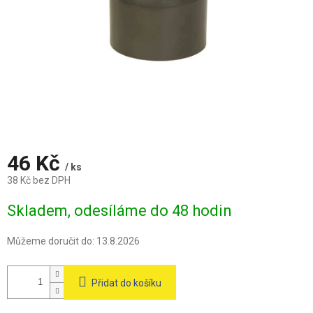
46 Kč
/ ks
38 Kč bez DPH
Měrná
Skladem, odesíláme do 48 hodin
cena:
Můžeme doručit do:
13.8.2026
Přidat do košíku