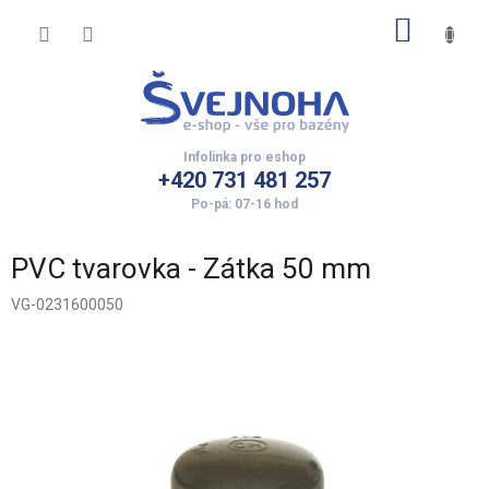
Přejít
NÁKUP
na
obsah
KOŠÍK
+420 731 481 257
PVC tvarovka - Zátka 50 mm
VG-0231600050