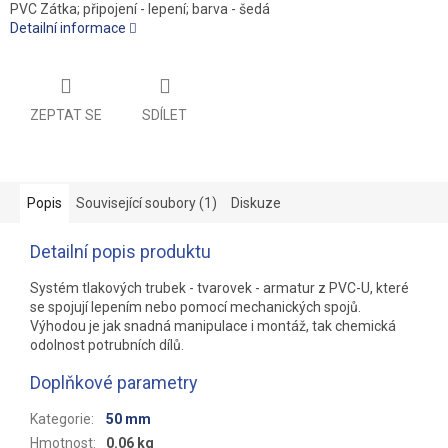
PVC Zátka; připojení - lepení; barva - šedá
Detailní informace
ZEPTAT SE
SDÍLET
Popis
Související soubory (1)
Diskuze
Detailní popis produktu
Systém tlakových trubek - tvarovek - armatur z PVC-U, které
se spojují lepením nebo pomocí mechanických spojů.
Výhodou je jak snadná manipulace i montáž, tak chemická
odolnost potrubních dílů.
Doplňkové parametry
Kategorie
:
50 mm
Hmotnost
:
0.06 kg