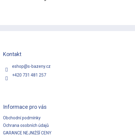
Z
á
p
a
t
Kontakt
í
eshop
@
s-bazeny.cz
+420 731 481 257
Informace pro vás
Obchodní podmínky
Ochrana osobních údajů
GARANCE NEJNIŽŠÍ CENY