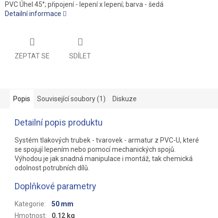
PVC Úhel 45°; připojení - lepení x lepení; barva - šedá
Detailní informace
ZEPTAT SE
SDÍLET
Popis
Související soubory (1)
Diskuze
Detailní popis produktu
Systém tlakových trubek - tvarovek - armatur z PVC-U, které
se spojují lepením nebo pomocí mechanických spojů.
Výhodou je jak snadná manipulace i montáž, tak chemická
odolnost potrubních dílů.
Doplňkové parametry
Kategorie
:
50 mm
Hmotnost
:
0.12 kg