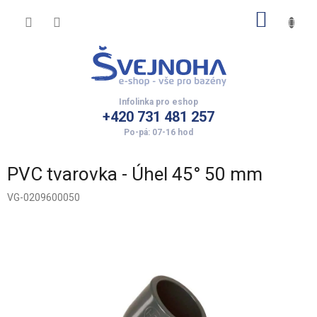
Přejít
NÁKUP
na
obsah
KOŠÍK
+420 731 481 257
PVC tvarovka - Úhel 45° 50 mm
VG-0209600050