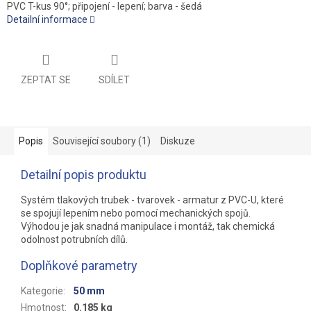
PVC T-kus 90°; připojení - lepení; barva - šedá
Detailní informace
ZEPTAT SE
SDÍLET
Popis
Související soubory (1)
Diskuze
Detailní popis produktu
Systém tlakových trubek - tvarovek - armatur z PVC-U, které
se spojují lepením nebo pomocí mechanických spojů.
Výhodou je jak snadná manipulace i montáž, tak chemická
odolnost potrubních dílů.
Doplňkové parametry
Kategorie
:
50 mm
Hmotnost
:
0.185 kg