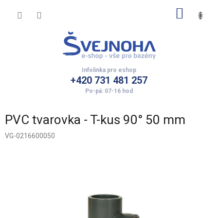
Přejít
NÁKUP
na
obsah
KOŠÍK
+420 731 481 257
PVC tvarovka - T-kus 90° 50 mm
VG-0216600050