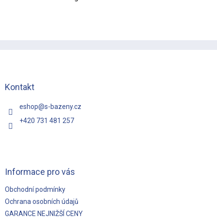
Z
á
p
a
t
Kontakt
í
eshop
@
s-bazeny.cz
+420 731 481 257
Informace pro vás
Obchodní podmínky
Ochrana osobních údajů
GARANCE NEJNIŽŠÍ CENY