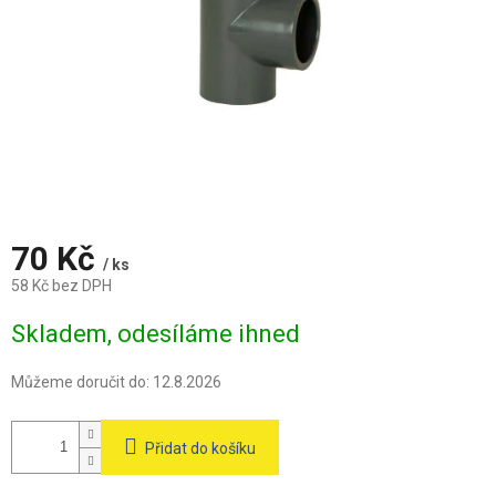
70 Kč
/ ks
58 Kč bez DPH
Měrná
Skladem, odesíláme ihned
cena:
Můžeme doručit do:
12.8.2026
Přidat do košíku