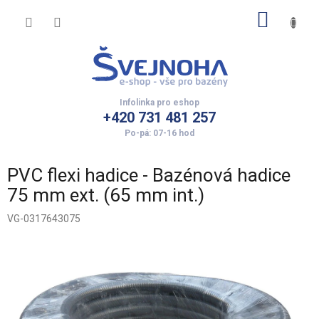
Přejít
NÁKUP
na
obsah
KOŠÍK
+420 731 481 257
PVC flexi hadice - Bazénová hadice
75 mm ext. (65 mm int.)
VG-0317643075