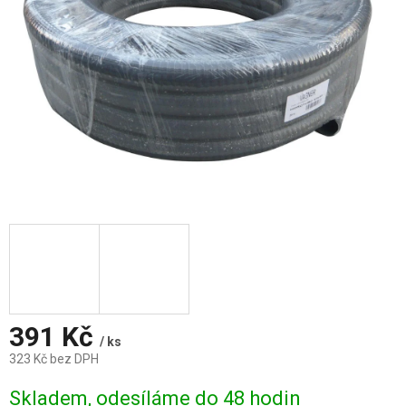
391 Kč
/ ks
323 Kč bez DPH
Měrná
Skladem, odesíláme do 48 hodin
cena: