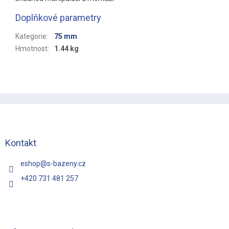
Doplňkové parametry
Kategorie
:
75 mm
Hmotnost
:
1.44 kg
Z
á
p
a
t
Kontakt
í
eshop
@
s-bazeny.cz
+420 731 481 257