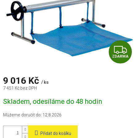
Z
ZDARMA
D
A
9 016 Kč
/ ks
R
7 451 Kč bez DPH
Měrná
M
Skladem, odesíláme do 48 hodin
cena:
A
Můžeme doručit do:
12.8.2026
Přidat do košíku