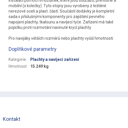
instalaci pomocí hmoždinek, které jsou součástí, přenosné a
mobilní (s kolečky). Tyto stojny jsou vyrobeny z leštěné
nerezové oceli a plast. částí. Součástí dodávky je kompletní
sada s příslušnými komponenty pro zajištění pevného
napojení plachty, tkalounu a navíjecí tyče. Zařízení má také
pojistku proti rozmotání navinuté krycí plachty.
Pro navijáky větších rozměrů nebo plachty vyšší hmotnosti
Doplňkové parametry
Kategorie
:
Plachty a navíjecí zařízení
Hmotnost
:
15.249 kg
Z
á
p
a
t
Kontakt
í