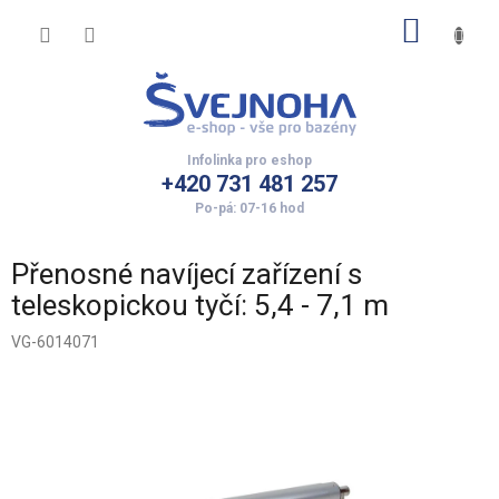
Přejít
NÁKUP
na
obsah
KOŠÍK
+420 731 481 257
Přenosné navíjecí zařízení s
teleskopickou tyčí: 5,4 - 7,1 m
VG-6014071