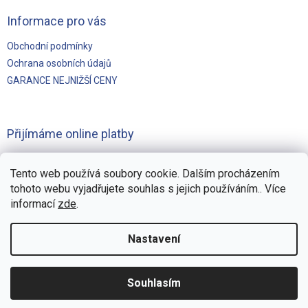
Informace pro vás
Obchodní podmínky
Ochrana osobních údajů
GARANCE NEJNIŽŠÍ CENY
Přijímáme online platby
Tento web používá soubory cookie. Dalším procházením
tohoto webu vyjadřujete souhlas s jejich používáním.. Více
informací
zde
.
Vytvořilo
Pohání Shoptet
Nastavení
Copyright 2026
Švejnoha Bazény Eshop
. Všechna práva
Souhlasím
vyhrazena.