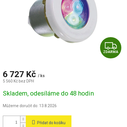
Z
ZDARMA
D
A
6 727 Kč
/ ks
R
5 560 Kč bez DPH
Měrná
M
Skladem, odesíláme do 48 hodin
cena:
A
Můžeme doručit do:
13.8.2026
Přidat do košíku