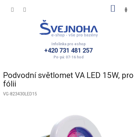
Přejít
NÁKUP
na
obsah
KOŠÍK
+420 731 481 257
Podvodní světlomet VA LED 15W, pro
fólii
VG-823430LED15