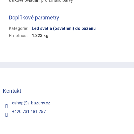
dálkové ovládaní pro změnu barvy.
Doplňkové parametry
Kategorie
:
Led světla (osvětlení) do bazénu
Hmotnost
:
1.323 kg
Z
á
p
a
t
Kontakt
í
eshop
@
s-bazeny.cz
+420 731 481 257