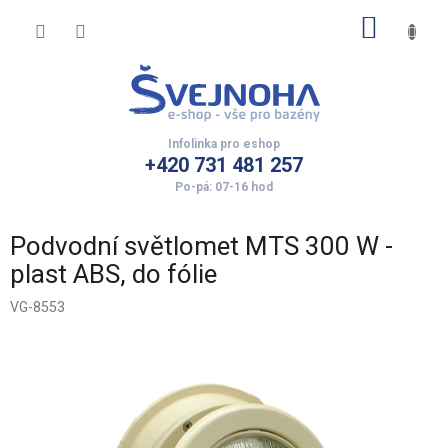
Přejít
NÁKUP
na
obsah
KOŠÍK
+420 731 481 257
Podvodní světlomet MTS 300 W -
plast ABS, do fólie
VG-8553