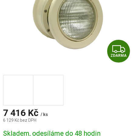
Z
ZDARMA
D
A
R
M
A
7 416 Kč
/ ks
6 129 Kč bez DPH
Měrná
Skladem, odesíláme do 48 hodin
cena: