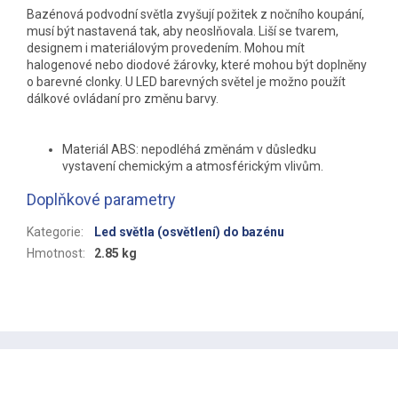
Bazénová podvodní světla zvyšují požitek z nočního koupání,
musí být nastavená tak, aby neoslňovala. Liší se tvarem,
designem i materiálovým provedením. Mohou mít
halogenové nebo diodové žárovky, které mohou být doplněny
o barevné clonky. U LED barevných světel je možno použít
dálkové ovládaní pro změnu barvy.
Materiál ABS: nepodléhá změnám v důsledku
vystavení chemickým a atmosférickým vlivům.
Doplňkové parametry
Kategorie
:
Led světla (osvětlení) do bazénu
Hmotnost
:
2.85 kg
Z
á
p