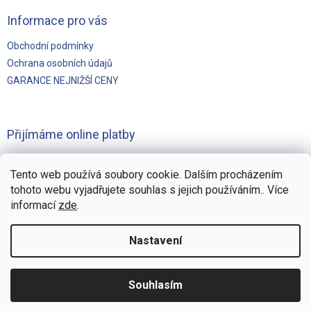
Informace pro vás
Obchodní podmínky
Ochrana osobních údajů
GARANCE NEJNIŽŠÍ CENY
Přijímáme online platby
Tento web používá soubory cookie. Dalším procházením
tohoto webu vyjadřujete souhlas s jejich používáním.. Více
informací
zde
.
Vytvořilo
Pohání Shoptet
Nastavení
Copyright 2026
Švejnoha Bazény Eshop
. Všechna práva
Souhlasím
vyhrazena.