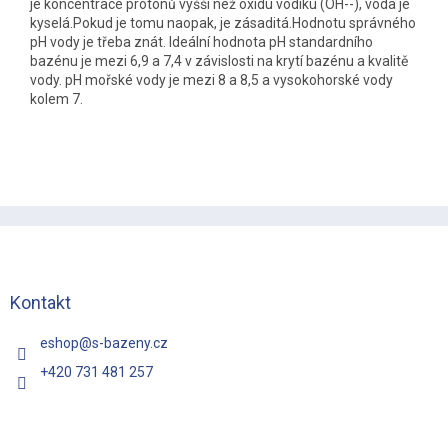
je koncentrace protonů vyšší než oxidu vodíku (OH--), voda je
kyselá.Pokud je tomu naopak, je zásaditá.Hodnotu správného
pH vody je třeba znát. Ideální hodnota pH standardního
bazénu je mezi 6,9 a 7,4 v závislosti na krytí bazénu a kvalitě
vody. pH mořské vody je mezi 8 a 8,5 a vysokohorské vody
kolem 7.
Z
á
p
a
t
Kontakt
í
eshop
@
s-bazeny.cz
+420 731 481 257