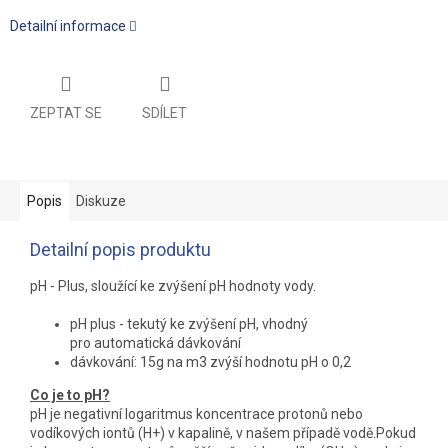
Detailní informace
ZEPTAT SE
SDÍLET
Popis
Diskuze
Detailní popis produktu
pH - Plus, sloužící ke zvýšení pH hodnoty vody.
pH plus - tekutý ke zvýšení pH, vhodný
pro automatická dávkování
dávkování: 15g na m3 zvýší hodnotu pH o 0,2
Co je to pH?
pH je negativní logaritmus koncentrace protonů nebo
vodíkových iontů (H+) v kapalině, v našem případě vodě.Pokud