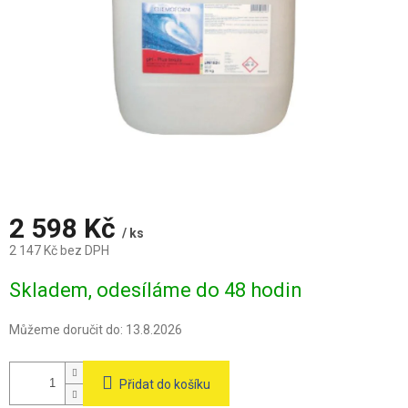
2 598 Kč
/ ks
2 147 Kč bez DPH
Měrná
Skladem, odesíláme do 48 hodin
cena:
Můžeme doručit do:
13.8.2026
Přidat do košíku