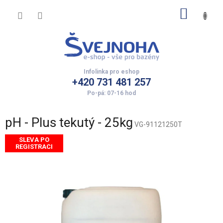
Přejít
NÁKUP
na
obsah
KOŠÍK
+420 731 481 257
pH - Plus tekutý - 25kg
VG-91121250T
SLEVA PO
REGISTRACI