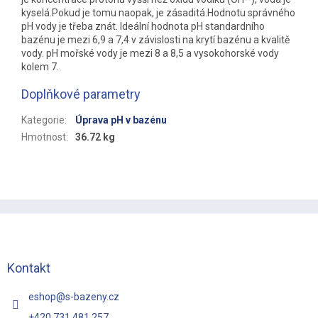
kyselá.Pokud je tomu naopak, je zásaditá.Hodnotu správného
pH vody je třeba znát. Ideální hodnota pH standardního
bazénu je mezi 6,9 a 7,4 v závislosti na krytí bazénu a kvalitě
vody. pH mořské vody je mezi 8 a 8,5 a vysokohorské vody
kolem 7.
Doplňkové parametry
Kategorie
:
Úprava pH v bazénu
Hmotnost
:
36.72 kg
Z
á
p
a
t
Kontakt
í
eshop
@
s-bazeny.cz
+420 731 481 257