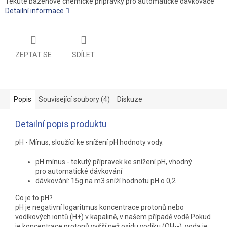
Tekuté bazénové chemické přípravky pro automatické dávkovače
Detailní informace
ZEPTAT SE
SDÍLET
Popis
Související soubory (4)
Diskuze
Detailní popis produktu
pH - Mínus, sloužící ke snížení pH hodnoty vody.
pH mínus - tekutý přípravek ke snížení pH, vhodný
pro automatické dávkování
dávkování: 15g na m3 sníží hodnotu pH o 0,2
Co je to pH?
pH je negativní logaritmus koncentrace protonů nebo
vodíkových iontů (H+) v kapalině, v našem případě vodě.Pokud
je koncentrace protonů vyšší než oxidu vodíku (OH--), voda je