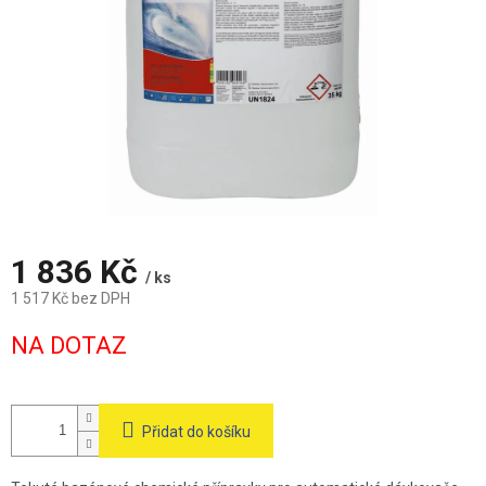
1 836 Kč
/ ks
1 517 Kč bez DPH
Měrná
NA DOTAZ
cena:
Přidat do košíku