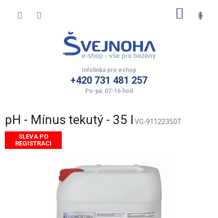
Přejít
NÁKUP
na
obsah
KOŠÍK
+420 731 481 257
pH - Mínus tekutý - 35 l
VG-91122350T
SLEVA PO
REGISTRACI