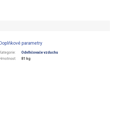
Doplňkové parametry
Kategorie
:
Odvlhčovače vzduchu
Hmotnost
:
81 kg