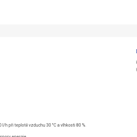
R
M
A
/h při teplotě vzduchu 30 °C a vlhkosti 80 %.
spory energie.