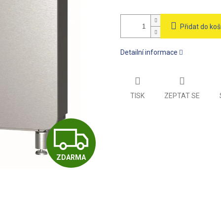
Přidat do koš
Detailní informace
TISK
ZEPTAT SE
Z
ZDARMA
D
A