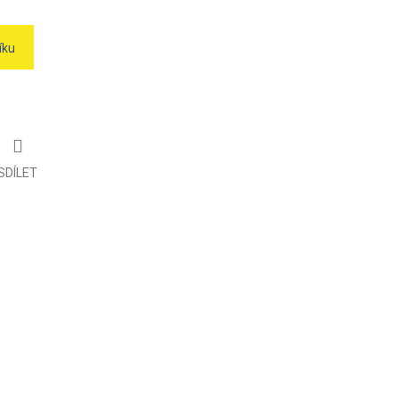
íku
SDÍLET