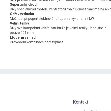
Supertichý chod
Díky speciálnímu motoru ventilátoru má hlučnost maximálně 46 
Ohřev vzduchu
Možnost připojení elektrického topení s výkonem 2 kW
Velmi tenký
Díky své kompaktní vnitřní struktuře je velmi tenký. Jeho šíře je
pouze 291 mm.
Moderní vzhled
Provedení kombinace nerez/plast
Z
á
p
a
t
í
Kontakt