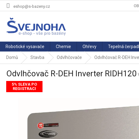
Přejít
OB
eshop@s-bazeny.cz
na
obsah
Robotické vysavače
Chemie
Ohřevy
Tepelná čerpad
Domů
Stavba
Odvlhčovače
Odvlhčovač R-DEH Inve
Odvlhčovač R-DEH Inverter RIDH120
5% SLEVA PO
REGISTRACI