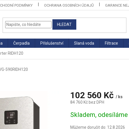
CHODNÍ PODMÍNKY
OCHRANA OSOBNÍCH ÚDAJŮ
GARANCE NEJ
HLEDAT
la
Čerpadla
Příslušenství
Slaná voda
Filtrace
rter RIDH120
VG-590RIDH120
102 560 Kč
/ ks
84 760 Kč bez DPH
Měrná
Skladem, odesíláme 
cena:
Můžeme doručit do:
12.8.2026