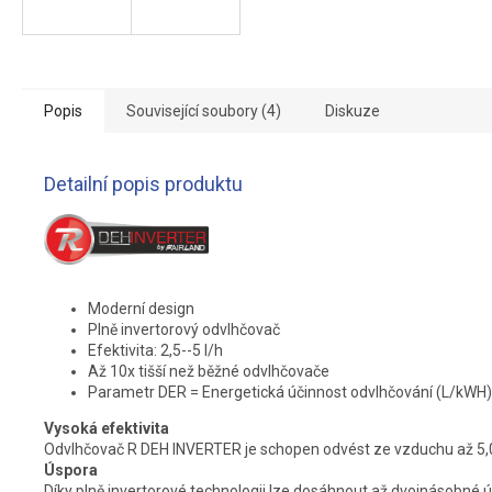
Popis
Související soubory (4)
Diskuze
Detailní popis produktu
Moderní design
Plně invertorový odvlhčovač
Efektivita: 2,5--5 l/h
Až 10x tišší než běžné odvlhčovače
Parametr DER = Energetická účinnost odvlhčování (L/kWH)
Vysoká efektivita
Odvlhčovač R DEH INVERTER je schopen odvést ze vzduchu až 5,0 l
Úspora
Díky plně invertorové technologii lze dosáhnout až dvojnásobné ú