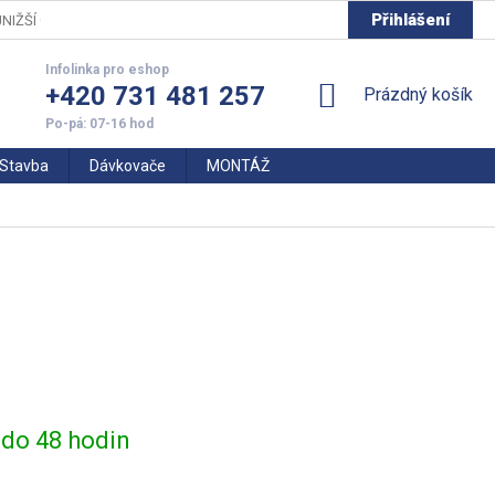
Přihlášení
NIŽŠÍ CENY
+420 731 481 257
NÁKUPNÍ
Prázdný košík
KOŠÍK
Stavba
Dávkovače
MONTÁŽ
do 48 hodin