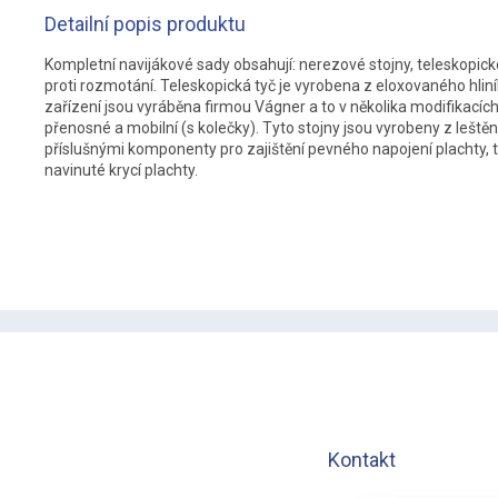
Detailní popis produktu
Kompletní navijákové sady obsahují: nerezové stojny, teleskopicko
proti rozmotání. Teleskopická tyč je vyrobena z eloxovaného hliní
zařízení jsou vyráběna firmou Vágner a to v několika modifikacích
přenosné a mobilní (s kolečky). Tyto stojny jsou vyrobeny z leštěn
příslušnými komponenty pro zajištění pevného napojení plachty, tk
navinuté krycí plachty.
Z
á
p
a
t
í
Kontakt