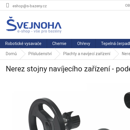
Přejít
OB
eshop@s-bazeny.cz
na
obsah
Robotické vysavače
Chemie
Ohřevy
Tepelná čerpad
Domů
Příslušenství
Plachty a navíjecí zařízení
Nere
Nerez stojny navíjecího zařízení - pod