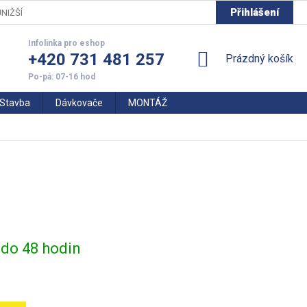
Přihlášení
NIŽŠÍ CENY
+420 731 481 257
NÁKUPNÍ
Prázdný košík
KOŠÍK
Stavba
Dávkovače
MONTÁŽ
do 48 hodin