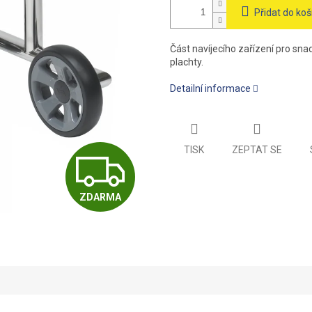
Přidat do koš
Část navíjecího zařízení pro sna
plachty.
Detailní informace
TISK
ZEPTAT SE
Z
ZDARMA
D
A