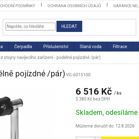
CHODNÍ PODMÍNKY
OCHRANA OSOBNÍCH ÚDAJŮ
GARANCE NEJ
HLEDAT
la
Čerpadla
Příslušenství
Slaná voda
Filtrace
z stojny navíjecího zařízení - podélně pojízdné /pár)
élně pojízdné /pár)
VG-6015100
6 516 Kč
/ ks
5 385 Kč bez DPH
Měrná
Skladem, odesíláme 
cena:
Můžeme doručit do:
12.8.2026