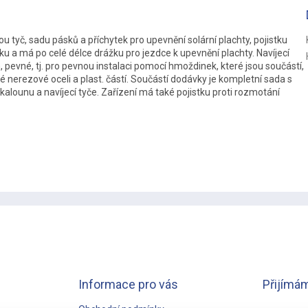
R
M
u tyč, sadu pásků a příchytek pro upevnění solární plachty, pojistku
ku a má po celé délce drážku pro jezdce k upevnění plachty. Navíjecí
, pevné, tj. pro pevnou instalaci pomocí hmoždinek, které jsou součástí,
é nerezové oceli a plast. částí. Součástí dodávky je kompletní sada s
A
alounu a navíjecí tyče. Zařízení má také pojistku proti rozmotání
Informace pro vás
Přijímám