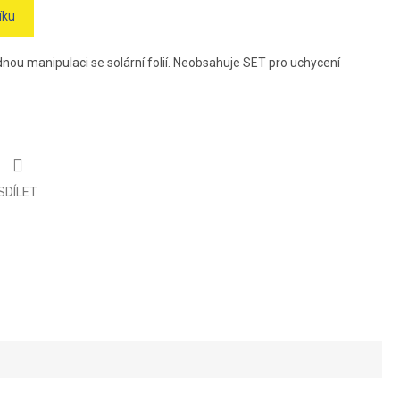
íku
dnou manipulaci se solární folií. Neobsahuje SET pro uchycení
SDÍLET