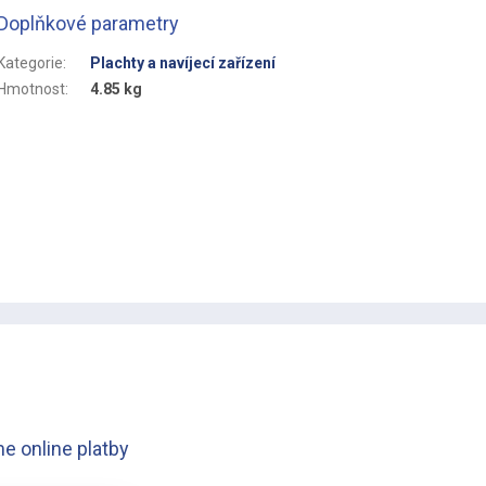
Doplňkové parametry
Kategorie
:
Plachty a navíjecí zařízení
Hmotnost
:
4.85 kg
e online platby