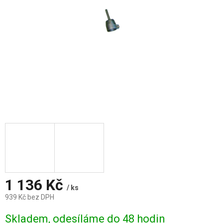
1 136 Kč
/ ks
939 Kč bez DPH
Měrná
Skladem, odesíláme do 48 hodin
cena: