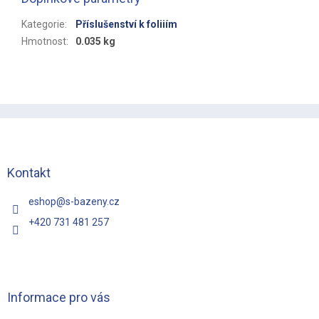
Kategorie
:
Příslušenství k foliiím
Hmotnost
:
0.035 kg
Z
á
p
a
t
Kontakt
í
eshop
@
s-bazeny.cz
+420 731 481 257
Informace pro vás