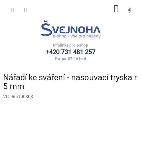
Přejít
NÁKUP
na
obsah
KOŠÍK
+420 731 481 257
Nářadí ke sváření - nasouvací tryska r
5 mm
VG-965100303